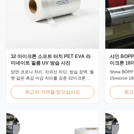
32 마이크론 소프트 터치 PET EVA 라
샤인 BOP
미네이트 필름 UV 방습 사진
이크론 18
크론 25마
양면 코로나 처리, 자외선 차단, 방습 장벽, 벨
Shine BOPP 
벳 같은 촉감 마감 처리를 갖춘 32미크론 소
15micron 18
프트 터치 PET EVA 열 라미네이션 필름으로
25micron Hig
전면적인 보호가 필요한 프리미엄 사진 앨범,
Thickness 1
최고의 가격을 얻으십시오
최고
웨딩 도서 및 고급 포장용으로 설계되었습니
BOPP Therma
다.
professional 
Thermal Lam
gloss laminate