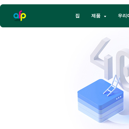
집
제품
우리