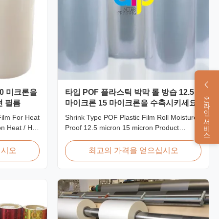
350 미크론을
타입 POF 플라스틱 박막 롤 방습 12.5
온라인 서비스
션 필름
마이크론 15 마이크론을 수축시키세요
ilm For Heat
Shrink Type POF Plastic Film Roll Moisture
on Heat / Hot
Proof 12.5 micron 15 micron Product
 Laminating
Overview Polyolefin POF Heat Shrink Wrap
 BOPP
Film is the most widely used shrink
십시오
최고의 가격을 얻으십시오
ical
packaging material due to being cost-
ication
effective, strong, shape-conforming and
ted
tamper-evident. This clear, elastic film with
..
smooth texture is ...