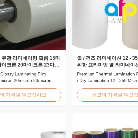
P 유광 라미네이팅 필름 15마
열 / 건조 라미네이션 12 - 
마이크론 20마이크론 23마이
위한 프리미엄 열 라미네이
이크론
Glossy Laminating Film
Premium Thermal Lamination F
micron 20micron 23micron
/ Dry Lamination 12 - 350 Micr
h Gloss Laminate Plastic Roll
/ Dry Lamination Use Premium
5micron to 30micron Shine
Roll Thermal Lamination Film
의 가격을 얻으십시오
최고의 가격을 얻으
l Lamination Film As a
Thermal Lamination Film Techn
plastic roll supplier for BOPP
Specifications Parameter Specif
ination Film, we produce high
Material BOPP (Biaxially Orien
 rolls that ...
Polypropylene) Film Thickness .