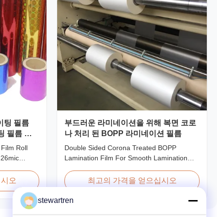
이팅 필름
부드러운 라미네이션을 위해 복면 코로
팅 필름 포
나 처리 된 BOPP 라미네이션 필름
Film Roll
Double Sided Corona Treated BOPP
 26mic
Lamination Film For Smooth Lamination
Holographic
Product Overview Our Thermal Lamination
nating Film
Films are manufactured using Multiple
십시오
최고의 가격을 얻으십시오
n 18 micron
Extrusion technology, ensuring superior
cron EVA 8
finish and excellent adhesion to printed
stewartren
micron
materials. Compatible with both Hot and