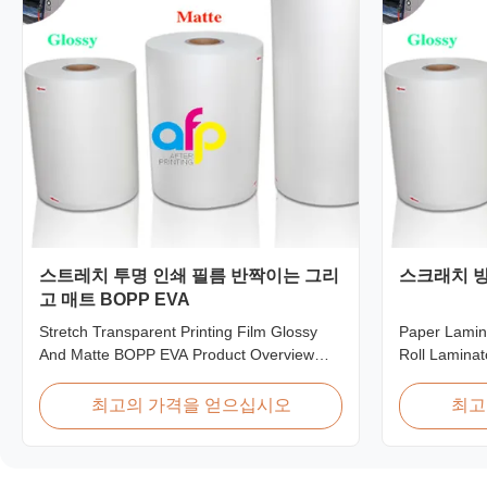
스트레치 투명 인쇄 필름 반짝이는 그리
스크래치 방
고 매트 BOPP EVA
Stretch Transparent Printing Film Glossy
Paper Lamina
And Matte BOPP EVA Product Overview
Roll Laminat
Non-toxic, pollution-free, high transparency
Lamination F
and gloss, low static, wear resistance, long
Paper Lamin
최고의 가격을 얻으십시오
최고
ageing of corona, few defects and good
thermal lami
tearing off. This product is mainly used for
material for 
the composition of printing, bag making,
paper thick