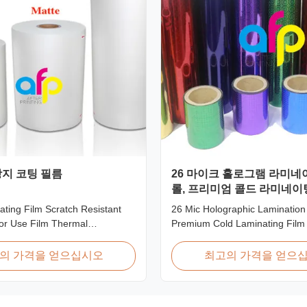
지 코팅 필름
26 마이크 홀로그램 라미네
롤, 프리미엄 콜드 라미네이
장
ting Film Scratch Resistant
26 Mic Holographic Lamination 
or Use Film Thermal
Premium Cold Laminating Film
ilm, Glossy / Matt Film For
Premium Thermal BOPP Laser 
ate We produce two types of
Film Holographic Thermal Lami
의 가격을 얻으십시오
최고의 가격을 얻으
nation film based on base film
Base Film BOPP PET 18 micro
different printing methods and
12 micron 15 micron EVA 6 mi
ness: BOPP Thermal Lamination
micron EVA 12 micron EVA 10 