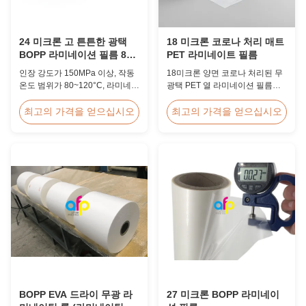
24 미크론 고 튼튼한 광택
18 미크론 코로나 처리 매트
BOPP 라미네이션 필름 80-
PET 라미네이트 필름
120C 포스트 프레스
인장 강도가 150MPa 이상, 작동
18미크론 양면 코로나 처리된 무
온도 범위가 80~120°C, 라미네이
광택 PET 열 라미네이션 필름은
팅 속도가 60m/분인 24미크론 고
높은 인장 강도 ≥150MPa를 가지
인장 광택 BOPP 열 라미네이션
며 탁월한 접착력과 내구성을 갖
최고의 가격을 얻으십시오
최고의 가격을 얻으십시오
필름으로 상업용 인쇄 환경의 인
춘 ID 카드, 배지 및 자격 증명 보
쇄 후 마무리 작업에 최적화되어
호용으로 특별히 설계되었습니
있습니다.
다.
BOPP EVA 드라이 무광 라
27 미크론 BOPP 라미네이