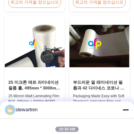
Irregular Packing Center Folded
lamination film is workable for
최고의 가격을 얻으십시오
최고의 가격을 얻으십시오
POF Polyolefin Heat Shrink Film
different ways of printing,
For Packaging Product
especially offset printing. It is
Overview Product Name:
composited of BOPP + EVA.
Polyolefin POF Heat Shrink
BOPP (biaxially oriented
Wrap FilmMaterial: PP +
polypropylene) is the base film
PEShrinkage ratio: over
that we use extrusion coating
60%Thickness: 12.5micron ...
process to ...
25 미크론 매트 라미네이션
부드러운 열 래미네이션 필
필름 롤, 495mm * 3000m
름과 42 다이네스 코로나 치
BOPP 라미네이션 필름
료로 포장하기가 쉽습니다.
25 Micron Matt Laminating Film
Packaging Made Easy with Soft
Roll, 495mm × 3000m BOPP
Thermal Lamination Film and
Lamination Films Matt 25micron
Over 42 Dynes Corona
stewartren
BOPP Thermal Lamination Film,
Treatment Product Overview
최고의 가격을 얻으십시오
최고의 가격을 얻으십시오
Roll Measured 495mm × 3000m
Thermal Lamination Film is a
Product Specifications
premium coating and laminating
Specifications AFP-L18 AFP-
film specifically designed for
10:30 AM
L21 AFP-L24 AFP-L25 AFP-Y20
paper and paperboard