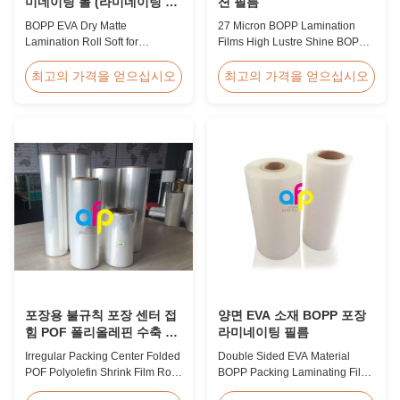
미네이팅 롤 (라미네이팅 및
션 필름
인쇄용)
BOPP EVA Dry Matte
27 Micron BOPP Lamination
Lamination Roll Soft for
Films High Lustre Shine BOPP
Lamination and Printing BOPP
Thermal Glossy Laminating Film
EVA Dry Matte Lamination Film
27micron BOPP Thermal
최고의 가격을 얻으십시오
최고의 가격을 얻으십시오
for Lamination and Printing
Lamination Film is an
BOPP EVA Dry Matte
environmental material which
Lamination Film is made of
enhances the finished item's
BOPP matte base film and EVA
value through high transparency
glue. The matte finishing is
and super luster finish. It
usually double corona treated
prevents lamination from being
with value up to 42 dynes, ...
pressed, bubbled, and ...
포장용 불규칙 포장 센터 접
양면 EVA 소재 BOPP 포장
힘 POF 폴리올레핀 수축 필
라미네이팅 필름
름 롤
Irregular Packing Center Folded
Double Sided EVA Material
POF Polyolefin Shrink Film Roll
BOPP Packing Laminating Film
For Packaging High Strength
For Lamination BOPP Thermal