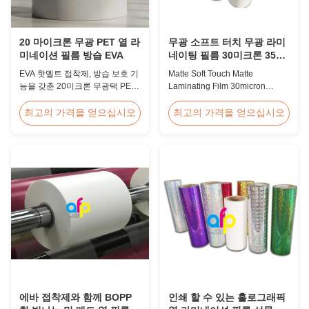
20 마이크론 무광 PET 열 라
무광 소프트 터치 무광 라미
미네이션 필름 방습 EVA
네이팅 필름 30미크론 35미
크론 고급 포장재용
EVA 핫멜트 접착제, 방습 보호 기
Matte Soft Touch Matte
능을 갖춘 20미크론 무광택 PET
Laminating Film 30micron
열 라미네이션 필름은 최대 60m/
35micron For Luxury Packaging
분 속도의 유연한 포장 라미네이
Consumption Fingerprint Free
최고의 가격을 얻으십시오
최고의 가격을 얻으십시오
션에 적합합니다.
Soft Touch Matte Laminating
Film for Luxury Packaging
Consumption Unlike standard
soft touch films, our fingerprint-
free laminate is specifically
engineered for luxury packaging
applications. ...
에바 접착제와 함께 BOPP
인쇄 할 수 있는 홀로그래픽