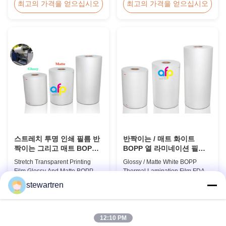
Approval Price Offer Glossy and
Lamination Film/BOPP
최고의 가격을 얻으십시오
최고의 가격을 얻으십시오
Matte Scratch Resistant Thermal
Thermal/Dry Lamination Film for
Lamination Film China Supplier
Paper or Plastic Elegant Matt
Item Price Offer Glossy and
Lamination Hot Film Double
Matte Scratch Resistant Thermal
Corona Treatment valued
Lamination Film China Supplier
42dynes Excellent Performance
Material BOPP + EVA Roll ...
at UV Spot and Hot Stamping!
FDA PASSED What is BOPP ...
스트레치 투명 인쇄 필름 반
반짝이는 / 매트 화이트
짝이는 그리고 매트 BOPP
BOPP 열 라미네이션 필름
EVA
FDA 인증서 통과
Stretch Transparent Printing
Glossy / Matte White BOPP
Film Glossy And Matte BOPP
Thermal Lamination Film FDA
EVA Product Overview Non-
Certificate Passed Premium
stewartren
toxic, pollution-free, high
Quality White BOPP Thermal
최고의 가격을 얻으십시오
최고의 가격을 얻으십시오
transparency and gloss, low
Laminating Film BOPP Thermal
static, wear resistance, long
Lamination Film is a plastic thin
ageing of corona, few defects
film designed for paper
12:10 PM
and good tearing off. This
lamination. It utilizes BOPP film