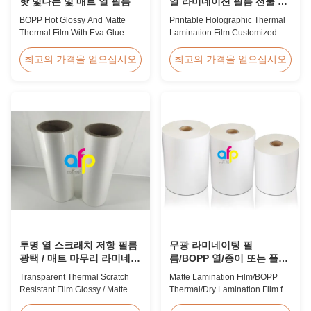
핫 빛나는 및 매트 열 필름
열 라미네이션 필름 선물 포
장 용품
BOPP Hot Glossy And Matte
Printable Holographic Thermal
Thermal Film With Eva Glue
Lamination Film Customized For
Product Overview Non-toxic,
Gift Wrapping Various Design
pollution-free thermal film
Holographic Thermal
최고의 가격을 얻으십시오
최고의 가격을 얻으십시오
featuring high transparency,
Lamination Film for Gift
excellent gloss, low static
Wrapping Our comprehensive
properties, wear resistance,
range of holographic thermal
long corona aging life, minimal
lamination films includes a
defects, and easy tear-off
broad selection of designs
characteristics. This product is
specifically for gift wrapping
primarily ...
applications. Laser ...
투명 열 스크래치 저항 필름
무광 라미네이팅 필
광택 / 매트 마무리 라미네이
름/BOPP 열/종이 또는 플라
션 필름 SGS 승인
스틱용 드라이 라미네이팅
Transparent Thermal Scratch
Matte Lamination Film/BOPP
필름
Resistant Film Glossy / Matte
Thermal/Dry Lamination Film for
Finish Laminating Film SGS
Paper or Plastic Matte