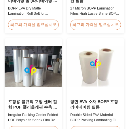
미네이팅 롤 (라미네이팅 및
션 필름
인쇄용)
BOPP EVA Dry Matte
27 Micron BOPP Lamination
Lamination Roll Soft for
Films High Lustre Shine BOPP
Lamination and Printing BOPP
Thermal Glossy Laminating Film
EVA Dry Matte Lamination Film
27micron BOPP Thermal
최고의 가격을 얻으십시오
최고의 가격을 얻으십시오
for Lamination and Printing
Lamination Film is an
BOPP EVA Dry Matte
environmental material which
Lamination Film is made of
enhances the finished item's
BOPP matte base film and EVA
value through high transparency
glue. The matte finishing is
and super luster finish. It
usually double corona treated
prevents lamination from being
with value up to 42 dynes, ...
pressed, bubbled, and ...
포장용 불규칙 포장 센터 접
양면 EVA 소재 BOPP 포장
힘 POF 폴리올레핀 수축 필
라미네이팅 필름
름 롤
Irregular Packing Center Folded
Double Sided EVA Material
POF Polyolefin Shrink Film Roll
BOPP Packing Laminating Film
For Packaging High Strength
For Lamination BOPP Thermal