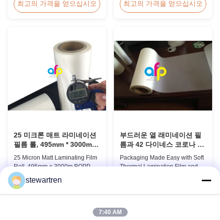
Irregular Packing Center Folded
lamination film is workable for
최고의 가격을 얻으십시오
최고의 가격을 얻으십시오
POF Polyolefin Heat Shrink Film
different ways of printing,
For Packaging Product
especially offset printing. It is
Overview Product Name:
composited of BOPP + EVA.
Polyolefin POF Heat Shrink
BOPP (biaxially oriented
Wrap FilmMaterial: PP +
polypropylene) is the base film
PEShrinkage ratio: over
that we use extrusion coating
60%Thickness: 12.5micron ...
process to ...
25 미크론 매트 라미네이션
부드러운 열 래미네이션 필
필름 롤, 495mm * 3000m
름과 42 다이네스 코로나 치
BOPP 라미네이션 필름
료로 포장하기가 쉽습니다.
25 Micron Matt Laminating Film
Packaging Made Easy with Soft
Roll, 495mm × 3000m BOPP
Thermal Lamination Film and
Lamination Films Matt 25micron
Over 42 Dynes Corona
stewartren
BOPP Thermal Lamination Film,
Treatment Product Overview
최고의 가격을 얻으십시오
최고의 가격을 얻으십시오
Roll Measured 495mm × 3000m
Thermal Lamination Film is a
Product Specifications
premium coating and laminating
Specifications AFP-L18 AFP-
film specifically designed for
7:40 AM
L21 AFP-L24 AFP-L25 AFP-Y20
paper and paperboard