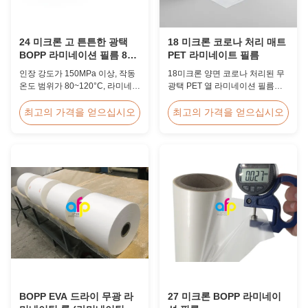
24 미크론 고 튼튼한 광택
18 미크론 코로나 처리 매트
BOPP 라미네이션 필름 80-
PET 라미네이트 필름
120C 포스트 프레스
인장 강도가 150MPa 이상, 작동
18미크론 양면 코로나 처리된 무
온도 범위가 80~120°C, 라미네이
광택 PET 열 라미네이션 필름은
팅 속도가 60m/분인 24미크론 고
높은 인장 강도 ≥150MPa를 가지
인장 광택 BOPP 열 라미네이션
며 탁월한 접착력과 내구성을 갖
최고의 가격을 얻으십시오
최고의 가격을 얻으십시오
필름으로 상업용 인쇄 환경의 인
춘 ID 카드, 배지 및 자격 증명 보
쇄 후 마무리 작업에 최적화되어
호용으로 특별히 설계되었습니
있습니다.
다.
BOPP EVA 드라이 무광 라
27 미크론 BOPP 라미네이