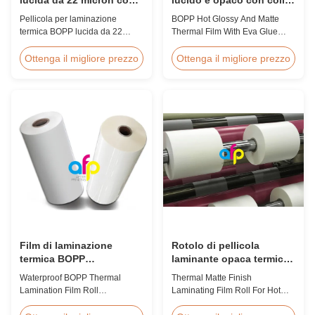
protezione UV e
Eva
Pellicola per laminazione
BOPP Hot Glossy And Matte
resistente ai graffi
termica BOPP lucida da 22
Thermal Film With Eva Glue
micron con inibitori UV integrati,
Product Overview Non-toxic,
rivestimento duro antigraffio,
pollution-free thermal film
Ottenga il migliore prezzo
Ottenga il migliore prezzo
larghezza 2.000 mm e
featuring high transparency,
chiarezza ottica ≥ 92%,
excellent gloss, low static
progettata per segnaletica
properties, wear resistance,
esterna, poster e applicazioni di
long corona aging life, minimal
visualizzazione a lungo termine.
defects, and easy tear-off
characteristics. This product is
primarily ...
Film di laminazione
Rotolo di pellicola
termica BOPP
laminante opaca termica
impermeabile 15micron
per stampa a caldo / UV
Waterproof BOPP Thermal
Thermal Matte Finish
18micron 20micron
spot
Lamination Film Roll
Laminating Film Roll For Hot
23micron 25micron
Trustworthy Professional BOPP
Stamping / Spot UV Product