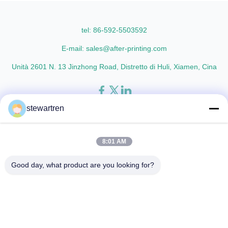
glossy and matte finishing
thicknesses including 15micron,
options are available. Popular
18micron, 20micron, 23micron,
thickness specifications include
and ...
tel: 86-592-5503592
...
E-mail: sales@after-printing.com
Unità 2601 N. 13 Jinzhong Road, Distretto di Huli, Xiamen, Cina
stewartren
Casa
Prodotti
chi siamo
Visita alla fabbrica
Controllo di qualità
Contattaci
Chiedi un preventivo
8:01 AM
© 2026 Xiamen After-printing Finishing Supplies Co.,Ltd. All Rights
Good day, what product are you looking for?
Reserved.