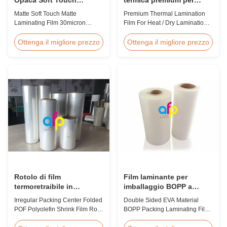
30micron 35micron per
laminazione a calore /
Matte Soft Touch Matte
Premium Thermal Lamination
Packaging di Lusso
secco 12 - 350 micron
Laminating Film 30micron
Film For Heat / Dry Lamination
35micron For Luxury Packaging
12 - 350 Micron Heat / Hot / Dry
Consumption Fingerprint Free
Lamination Use Premium
Ottenga il migliore prezzo
Ottenga il migliore prezzo
Soft Touch Matte Laminating
Laminating Roll Thermal
Film for Luxury Packaging
Lamination Film BOPP Thermal
Consumption Unlike standard
Lamination Film Technical
soft touch films, our fingerprint-
Specifications Parameter
free laminate is specifically
Specification Material BOPP
engineered for luxury packaging
(Biaxially Oriented
applications. ...
Polypropylene) Film Thickness
...
Rotolo di film
Film laminante per
termoretraibile in
imballaggio BOPP a
poliolefina POF piegato
doppio lato EVA
Irregular Packing Center Folded
Double Sided EVA Material
per centro di imballaggio
POF Polyolefin Shrink Film Roll
BOPP Packing Laminating Film
irregolare per imballaggio
For Packaging High Strength
For Lamination BOPP Thermal