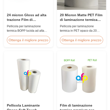
24 micron Gloss ad alta
20 Micron Matte PET Film
trazione Film di
di laminazione termica
laminazione BOPP 80-
EVA a prova di umidità
Pellicola per laminazione
Pellicola per laminazione
120C Post-Press
termica BOPP lucida ad alta
termica in PET opaco da 20
resistenza da 24 micron con
micron con adesivo hot melt
resistenza alla trazione ≥150
EVA, protezione dall'umidità,
Ottenga il migliore prezzo
Ottenga il migliore prezzo
MPa, intervallo di temperature
adatta per la laminazione di
operative di 80-120°C e velocità
imballaggi flessibili a velocità
di laminazione di 60 m/min,
fino a 60 m/min.
ottimizzata per la finitura post-
stampa in ambienti di stampa
commerciale.
Pellicola Laminante
Film di laminazione
Opaca Soft Touch
termica premium per