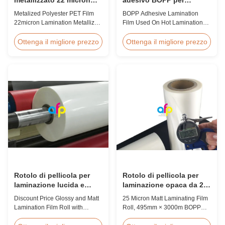
laminamento film
laminazione a caldo
Metalized Polyester PET Film
BOPP Adhesive Lamination
metallizzato roll
22micron Lamination Metallized
Film Used On Hot Lamination
Film Roll
BOPP Thermal lamination film is
Screen/Offset/Gravure/Intaglio
suitable for various printing
Ottenga il migliore prezzo
Ottenga il migliore prezzo
Printing Supported Metalized
methods, particularly offset
Polyester PET Film for Thermal
printing. It consists of BOPP +
Lamination Polyester PET
EVA composite materials. BOPP
metalized thermal lamination
(biaxially oriented
film is suitable for various
polypropylene) serves as the
printing types including offset
base film produced through
printing, screen ...
extrusion coating ...
Rotolo di pellicola per
Rotolo di pellicola per
laminazione lucida e
laminazione opaca da 25
opaca a prezzo scontato
micron, film BOPP per
Discount Price Glossy and Matt
25 Micron Matt Laminating Film
con qualità premium
laminazione da 495 mm *
Lamination Film Roll with
Roll, 495mm × 3000m BOPP
3000 m
Premium Quality While offering
Lamination Films Matt 25micron