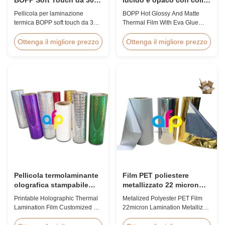
micron, doppio
Eva
Pellicola per laminazione
BOPP Hot Glossy And Matte
trattamento corona
termica BOPP soft touch da 30
Thermal Film With Eva Glue
micron con trattamento corona
Product Overview Non-toxic,
su entrambi i lati (≥42 dynes),
pollution-free thermal film
Ottenga il migliore prezzo
Ottenga il migliore prezzo
finitura tattile vellutata, ideale
featuring high transparency,
per album fotografici premium,
excellent gloss, low static
libri di nozze e finiture di stampa
properties, wear resistance,
di lusso. Larghezza e lunghezza
long corona aging life, minimal
personalizzate disponibili.
defects, and easy tear-off
characteristics. This product is
primarily ...
Pellicola termolaminante
Film PET poliestere
olografica stampabile
metallizzato 22 micron
personalizzata per
laminamento film
Printable Holographic Thermal
Metalized Polyester PET Film
confezioni regalo
metallizzato roll
Lamination Film Customized For
22micron Lamination Metallized
Gift Wrapping Various Design
Film Roll