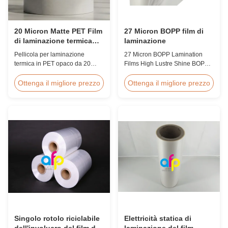
20 Micron Matte PET Film
27 Micron BOPP film di
di laminazione termica
laminazione
EVA a prova di umidità
Pellicola per laminazione
27 Micron BOPP Lamination
termica in PET opaco da 20
Films High Lustre Shine BOPP
micron con adesivo hot melt
Thermal Glossy Laminating Film
EVA, protezione dall'umidità,
27micron BOPP Thermal
Ottenga il migliore prezzo
Ottenga il migliore prezzo
adatta per la laminazione di
Lamination Film is an
imballaggi flessibili a velocità
environmental material which
fino a 60 m/min.
enhances the finished item's
value through high transparency
and super luster finish. It
prevents lamination from being
pressed, bubbled, and ...
Singolo rotolo riciclabile
Elettricità statica di
dell'involucro del film di
laminazione del film