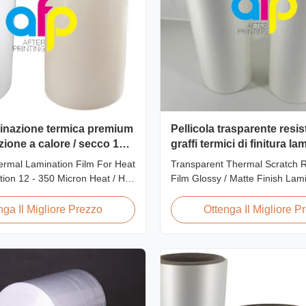
minazione termica premium
Pellicola trasparente resis
zione a calore / secco 12 -
graffi termici di finitura la
n
lucida / opaca Approvazi
rmal Lamination Film For Heat
Transparent Thermal Scratch R
tion 12 - 350 Micron Heat / Hot
Film Glossy / Matte Finish Lam
ation Use Premium Laminating
SGS Approval Price Offer Glos
l Lamination Film BOPP
Scratch Resistant Thermal Lam
nga Il Migliore Prezzo
Ottenga Il Migliore P
nation Film Technical
China Supplier Item Price Offe
ns Parameter Specification
Matte Scratch Resistant Therm
P (Biaxially Oriented
Lamination Film China Supplier
e) Film Thickness ...
BOPP + EVA Roll ...