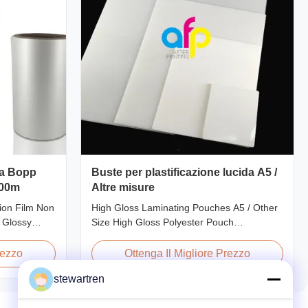
ca Bopp
Buste per plastificazione lucida A5 /
000m
Altre misure
ion Film Non
High Gloss Laminating Pouches A5 / Other
 Glossy
Size High Gloss Polyester Pouch
tion Non-
Lamination Film PET+ EVA, Size
sparency and
A2/A3/A4/A5/A6/A7/A8/B4/B5 Specifications
rezzo
Ottenga Il Migliore Prezzo
ce, long
Popular Thickness Popular Size Application
stewartren
 and good
Packing 60micron | 2.4mil | 240gauge
nly used for
54mm * 86mm | 2.13" * 3.39" Credit Card