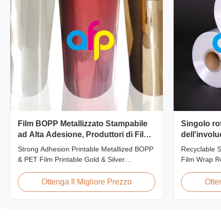
Film BOPP Metallizzato Stampabile
Singolo rot
ad Alta Adesione, Produttori di Film
dell'involu
PET Metallizzato
strizzacerv
Strong Adhesion Printable Metallized BOPP
Recyclable 
ferita per il
& PET Film Printable Gold & Silver
Film Wrap R
Polyester Metallic/Metalized Film Our
Polyolefin P
metallized thermal laminating film creates
most widely 
Ottenga Il Migliore Prezzo
Otte
an aluminum paper-like finish when
due to being 
laminated with paper substrates. Ideal for
conforming, 
packaging applications including grocery,
elastic film