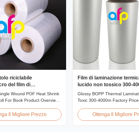
olo riciclabile
Film di laminazione termi
cro del film di
lucido non tossico 300-4
elli di calore di Pof della
Single Wound POF Heat Shrink
Glossy BOPP Thermal Laminat
 libro
oll For Book Product Overview
Toxic 300-4000m Factory Price
OF Heat Shrink Wrap Film is the
BOPP Film For Thermal Lamina
used shrink packaging material
toxic, pollution-free, high tran
nga Il Migliore Prezzo
Ottenga Il Migliore P
cost-effective, strong, shape-
gloss, low static, wear resistan
and tamper-evident. This clear,
ageing of corona, few defects
 with smooth texture is composed
tearing off. This product is mai