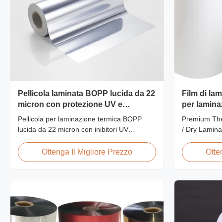
Pellicola laminata BOPP lucida da 22
Film di la
micron con protezione UV e
per lamina
resistente ai graffi
350 micro
Pellicola per laminazione termica BOPP
Premium The
lucida da 22 micron con inibitori UV
/ Dry Lamina
integrati, rivestimento duro antigraffio,
/ Dry Lamin
larghezza 2.000 mm e chiarezza ottica ≥
Roll Therma
Ottenga Il Migliore Prezzo
Otte
92%, progettata per segnaletica esterna,
Thermal Lami
poster e applicazioni di visualizzazione a
Specificatio
lungo termine.
Material BOP
Polypropylen