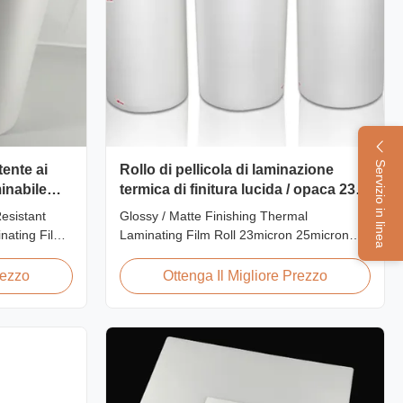
Servizio in linea
tente ai
Rollo di pellicola di laminazione
minabile
termica di finitura lucida / opaca 23
one SGS
micron 25 micron
esistant
Glossy / Matte Finishing Thermal
inating Film
Laminating Film Roll 23micron 25micron
sy and Matte
FDA Quality Thermal Laminating Film Roll
ination Film
Thermal Laminating Film Roll is used to
rezzo
Ottenga Il Migliore Prezzo
r Glossy and
laminate printed paper or paperboard by
al
heating the coated EVA via roll laminator
 Material
machines. Available in two finishings:
Glossy (also called Bright ...