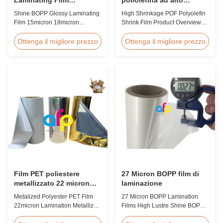
15micron 18micron
restringimento 12,5
Shine BOPP Glossy Laminating
High Shrinkage POF Polyolefin
20micron 23micron
micron 15 micron 19
Film 15micron 18micron
Shrink Film Product Overview
25micron
micron 25 micron
20micron 23micron 25micron
High Shrinkage POF Wrap Film
High Gloss Laminate Plastic
Polyolefin Shrink Film available
Ottenga il migliore prezzo
Ottenga il migliore prezzo
Roll Thickness 15micron to
in 12.5micron, 15micron,
30micron Shine BOPP Thermal
19micron, and 25micron
Lamination Film As a
thicknesses. Product
professional plastic roll supplier
Specifications Product Name:
for BOPP Thermal Lamination
Polyolefin POF Heat Shrink
Film, we produce high gloss
Wrap Film Material: PP + PE
laminate rolls that ...
Shrinkage Ratio: Over 60% ...
Film PET poliestere
27 Micron BOPP film di
metallizzato 22 micron
laminazione
laminamento film
Metalized Polyester PET Film
27 Micron BOPP Lamination
metallizzato roll
22micron Lamination Metallized
Films High Lustre Shine BOPP
Film Roll
Thermal Glossy Laminating Film