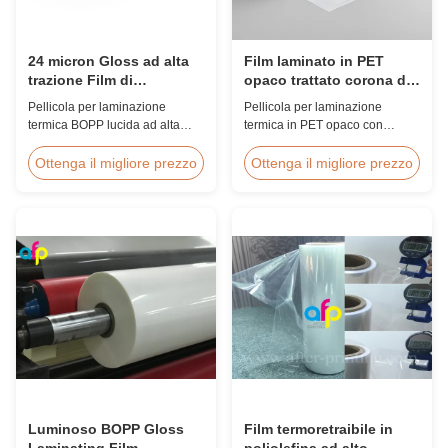
24 micron Gloss ad alta
Film laminato in PET
trazione Film di
opaco trattato corona da
laminazione BOPP 80-
18 micron per carte
Pellicola per laminazione
Pellicola per laminazione
120C Post-Press
d'identità
termica BOPP lucida ad alta
termica in PET opaco con
resistenza da 24 micron con
trattamento corona su entrambi i
resistenza alla trazione ≥150
lati da 18 micron con elevata
Ottenga il migliore prezzo
Ottenga il migliore prezzo
MPa, intervallo di temperature
resistenza alla trazione ≥150
operative di 80-120°C e velocità
MPa, progettata specificamente
di laminazione di 60 m/min,
per la protezione di carte
ottimizzata per la finitura post-
d'identità, badge e credenziali
stampa in ambienti di stampa
con incollaggio e durata
commerciale.
superiori.
Luminoso BOPP Gloss
Film termoretraibile in
Laminating Film
poliolefina ad alto