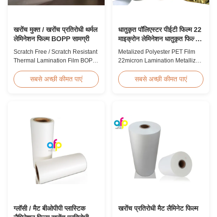
खरोंच मुक्त / खरोंच प्रतिरोधी थर्मल
धातुकृत पॉलिएस्टर पीईटी फिल्म 22
लेमिनेशन फिल्म BOPP सामग्री
माइक्रोन लेमिनेशन धातुकृत फिल्म
रोल
Scratch Free / Scratch Resistant
Metalized Polyester PET Film
Thermal Lamination Film BOPP
22micron Lamination Metallized
Material Product Overview Anti-
Film Roll
scratch thermal lamination film
Screen/Offset/Gravure/Intaglio
सबसे अच्छी कीमत पाएं
सबसे अच्छी कीमत पाएं
(also known as scratch free
Printing Supported Metalized
lamination film, scratch resistant
Polyester PET Film for Thermal
lamination film) is manufactured
Lamination Polyester PET
using BOPP base material. The
metalized thermal lamination
film features scratch resistant
film is suitable for various
coating on one ...
printing types including offset
printing, screen ...
ग्लॉसी / मैट बीओपीपी प्लास्टिक
खरोंच प्रतिरोधी मैट लैमिनेट फिल्म