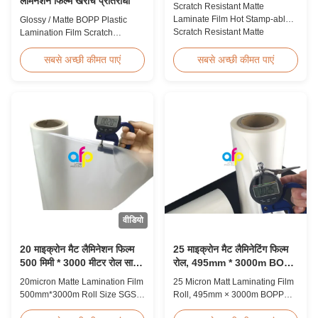
लैमिनेशन फिल्म खरोंच प्रतिरोधी
Scratch Resistant Matte
Laminate Film Hot Stamp-able
Glossy / Matte BOPP Plastic
Scratch Resistant Matte
Lamination Film Scratch
Laminate Film for Printing Paper
Resistant Glossy & Matte BOPP
and Cardboard Scratch resistant
Plastic Lamination Film Scratch
सबसे अच्छी कीमत पाएं
सबसे अच्छी कीमत पाएं
matte laminate film is one of the
Resistant Film Product
plastic laminate films we
Specifications Item Scratch
produce, featuring excellent
Resistant Film Material BOPP +
anti-scuff properties. It is
EVA Roll Width 180mm -
available for both wet and
1000mm Thickness 24micron -
thermal ...
32micron Roll Length 300m -
4000m Core Size 1 inch ...
वीडियो
20 माइक्रोन मैट लैमिनेशन फिल्म
25 माइक्रोन मैट लैमिनेटिंग फिल्म
500 मिमी * 3000 मीटर रोल साइज
रोल, 495mm * 3000m BOPP
एसजीएस प्रमाणन
लैमिनेटिंग फिल्म्स
20micron Matte Lamination Film
25 Micron Matt Laminating Film
500mm*3000m Roll Size SGS
Roll, 495mm × 3000m BOPP
Certification Product Overview
Lamination Films Matt 25micron