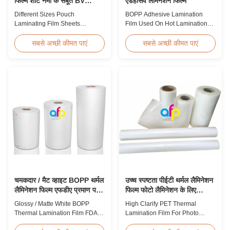
फिल्म शीट नमी के सबूत BV
एडहेसिव लैमिनेशन फिल्म
प्रमाणन
Different Sizes Pouch
BOPP Adhesive Lamination
Laminating Film Sheets
Film Used On Hot Lamination
Moisture Proof BV Certification
BOPP Thermal lamination film is
Customized Different Sizes /
suitable for various printing
सबसे अच्छी कीमत पाएं
सबसे अच्छी कीमत पाएं
Thickness Laminating Pouches,
methods, particularly offset
Laminator Sheets We produce
printing. It consists of BOPP +
laminating pouches with various
EVA composite materials. BOPP
thicknesses and sizes.
(biaxially oriented
Customization of sizes,
polypropylene) serves as the
thickness, or packaging is
base film produced through
welcomed. All laminator sheets
extrusion coating ...
...
चमकदार / मैट व्हाइट BOPP थर्मल
उच्च स्पष्टता पीईटी थर्मल लैमिनेशन
लैमिनेशन फिल्म एफडीए प्रमाण पत्र
फिल्म फोटो लैमिनेशन के लिए
पारित
एसजीएस अनुमोदन
Glossy / Matte White BOPP
High Clarify PET Thermal
Thermal Lamination Film FDA
Lamination Film For Photo
Certificate Passed Premium
Lamination SGS Approval