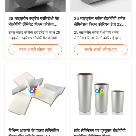
28 माइक्रोन स्क्रैच प्रतिरोधी मैट
25 माइक्रोन ग्लॉस बीओपीपी थर्मल
बीओपीपी लैमिनेट फिल्म कोरोना
लैमिनेशन फिल्म कोरियन ईवा 2200
उपचारित
मिमी
डबल साइड कोरोना ट्रीटमेंट के साथ 28
25 माइक्रोन ग्लोस बीओपीपी थर्मल
माइक्रोन स्क्रैच प्रतिरोधी मैट बीओपीपी
लेमिनेशन फिल्म जिसमें कोरियाई ईवीए
थर्मल लेमिनेशन फिल्म, 360 मिमी से
चिपकने वाला, 2200 मिमी अधिकतम
1920 मिमी तक कस्टम चौड़ाई, ≥3H
चौड़ाई, उच्च तन्यता ताकत ≥150 एमपीए,
सबसे अच्छी कीमत पाएं
सबसे अच्छी कीमत पाएं
पेंसिल कठोरता, बेहतर घर्षण प्रतिरोध के
क्रिस्टल स्पष्ट पारदर्शिता के साथ
साथ औद्योगिक पोस्ट-प्रेस लेमिनेशन के
दस्तावेज़ और फोटो सुरक्षा के लिए आदर्श
लिए डिज़ाइन किया गया।
है।
विभिन्न आकारों के पाउच लैमिनेटिंग
हॉट लैमिनेशन पर प्रयुक्त बीओपीपी