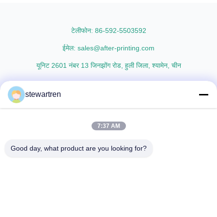
polypropylene) is the base film
thicknesses including 15micron,
that we use extrusion coating
18micron, 20micron, 23micron,
process to ...
and ...
टेलीफोन: 86-592-5503592
ईमेल: sales@after-printing.com
यूनिट 2601 नंबर 13 जिनझोंग रोड, हुली जिला, श्यामेन, चीन
stewartren
घर
उत्पादों
हमारे बारे में
फ़ैक्टरी दौरा
गुणवत्ता नियंत्रण
हमसे संपर्क करें
उद्धरण मांगें
7:37 AM
© 2026 Xiamen After-printing Finishing Supplies Co.,Ltd. All Rights
Good day, what product are you looking for?
Reserved.