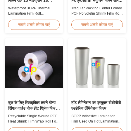
फिल्म रोल 15 माइक्रोन 18
Polyolefin संकुचन फिल्म रोल
माइक्रोन 20 माइक्रोन 23
पैकेजिंग के लिए
Waterproof BOPP Thermal
Irregular Packing Center Folded
माइक्रोन 25 माइक्रोन
Lamination Film Roll
POF Polyolefin Shrink Film Roll
Trustworthy Professional BOPP
For Packaging High Strength
Thermal Roll Laminating Film
Irregular Packing Center Folded
सबसे अच्छी कीमत पाएं
सबसे अच्छी कीमत पाएं
Supplier As a professional
POF Polyolefin Heat Shrink Film
manufacturer and supplier of
For Packaging Product
BOPP thermal roll laminating
Overview Product Name:
film, we have been trusted by
Polyolefin POF Heat Shrink
clients since 2008. We produce
Wrap FilmMaterial: PP +
high-quality roll laminating film
PEShrinkage ratio: over
using 8 high...
60%Thickness: 12.5micron ...
बुक के लिए रिसाइकिल करने योग्य
हॉट लैमिनेशन पर प्रयुक्त बीओपीपी
सिंगल वाउंड पोफ हीट श्रिंक फिल्म
एडहेसिव लैमिनेशन फिल्म
रैप रोल
Recyclable Single Wound POF
BOPP Adhesive Lamination
Heat Shrink Film Wrap Roll For
Film Used On Hot Lamination
Book Product Overview
BOPP Thermal lamination film is