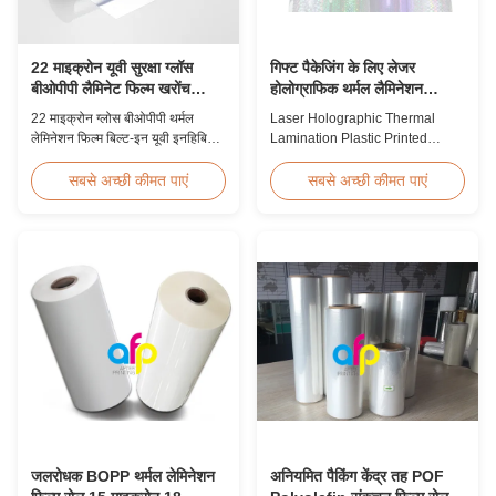
22 माइक्रोन यूवी सुरक्षा ग्लॉस
गिफ्ट पैकेजिंग के लिए लेजर
बीओपीपी लैमिनेट फिल्म खरोंच
होलोग्राफिक थर्मल लैमिनेशन
प्रतिरोधी
प्लास्टिक प्रिंटेड मेटलाइज्ड फिल्म
22 माइक्रोन ग्लोस बीओपीपी थर्मल
Laser Holographic Thermal
लेमिनेशन फिल्म बिल्ट-इन यूवी इनहिबिटर,
Lamination Plastic Printed
स्क्रैच प्रतिरोधी हार्ड कोटिंग, 2000 मिमी
Metalized Film for Gift
चौड़ाई और ≥92% ऑप्टिकल स्पष्टता के
Packaging Product Overview
सबसे अच्छी कीमत पाएं
सबसे अच्छी कीमत पाएं
साथ, आउटडोर साइनेज, पोस्टर और
Gift Packaging Film Laser
दीर्घकालिक डिस्प्ले अनुप्रयोगों के लिए
Holographic Thermal
डिज़ाइन की गई है।
Lamination Plastic Printed
Metalized Film offers a broad
range of designs for wrapping
gifts. This laser holographic
lamination film makes
packaging ...
जलरोधक BOPP थर्मल लेमिनेशन
अनियमित पैकिंग केंद्र तह POF