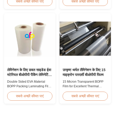
Polyolefin POF Heat Shrink
suitable for various printing
सबसे अच्छी कीमत पाएं
सबसे अच्छी कीमत पाएं
Wrap Film is the most widely
methods, particularly offset
used shrink packaging material
printing. It consists of BOPP +
due to being cost-effective,
EVA composite materials. BOPP
strong, shape-conforming, and
(biaxially oriented
tamper-evident. This clear,
polypropylene) serves as the
elastic film with smooth texture
base film produced through
is composed ...
extrusion coating ...
लेमिनेशन के लिए डबल साइडेड ईवा
उत्कृष्ट थर्मल लैमिनेशन के लिए 15
मटेरियल बीओपीपी पैकिंग लेमिनेटिंग
माइक्रोन पारदर्शी बीओपीपी फिल्म
फिल्म
Double Sided EVA Material
15 Micron Transparent BOPP
BOPP Packing Laminating Film
Film for Excellent Thermal
For Lamination BOPP Thermal
Lamination Product Overview
lamination film is workable for
This highly transparent Thermal
सबसे अच्छी कीमत पाएं
सबसे अच्छी कीमत पाएं
different ways of printing,
Lamination Film is designed to
especially offset printing. It is
preserve the original color and
composited of BOPP + EVA.
appearance of printed materials.
BOPP (biaxially oriented
Available in multiple