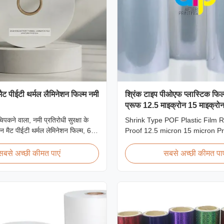
ैट पीईटी थर्मल लैमिनेशन फिल्म नमी
श्रिंक टाइप पीओएफ प्लास्टिक फिल
प्रूफ 12.5 माइक्रोन 15 माइक्रो
िपकने वाला, नमी प्रतिरोधी सुरक्षा के
Shrink Type POF Plastic Film R
न मैट पीईटी थर्मल लेमिनेशन फिल्म, 60
Proof 12.5 micron 15 micron P
 की गति पर लचीली पैकेजिंग लेमिनेशन
Overview Polyolefin POF Heat 
है।
Film is the most widely used sh
सबसे अच्छी कीमत पाएं
सबसे अच्छी कीमत पाए
packaging material due to bein
effective, strong, shape-confo
tamper-evident. This clear, elast
smooth texture is ...