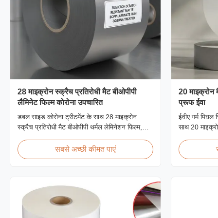
28 माइक्रोन स्क्रैच प्रतिरोधी मैट बीओपीपी
20 माइक्रोन म
लैमिनेट फिल्म कोरोना उपचारित
प्रूफ ईवा
डबल साइड कोरोना ट्रीटमेंट के साथ 28 माइक्रोन
ईवीए गर्म पिघल च
स्क्रैच प्रतिरोधी मैट बीओपीपी थर्मल लेमिनेशन फिल्म,
साथ 20 माइक्रो
360 मिमी से 1920 मिमी तक कस्टम चौड़ाई, ≥3H
मीटर / मिनट तक
पेंसिल कठोरता, बेहतर घर्षण प्रतिरोध के साथ औद्योगिक
के लिए उपयुक्त 
सबसे अच्छी कीमत पाएं
पोस्ट-प्रेस लेमिनेशन के लिए डिज़ाइन किया गया।