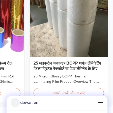
िल्म रोल,
25 माइक्रोन चमकदार BOPP थर्मल लैमिनेटिंग
ल्म
फिल्म प्रिंटेड पेपरबोर्ड या पेपर लैमिनेट के लिए
Film Roll
25 Micron Glossy BOPP Thermal
 26mic
Laminating Film Product Overview The
Holographic
BOPP Thermal Lamination Film features
nating Film
exceptional softness for easy handling and
ं
सबसे अच्छी कीमत पाएं
n 18 micron
smooth application. Its transparent quality
stewartren
cron EVA 8
preserves the visibility of printed materials
micron
after lamination, ensuring a professional