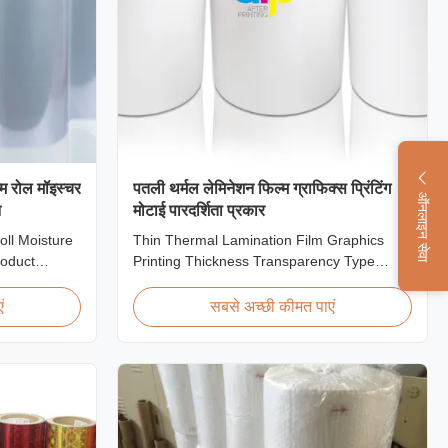
्म रोल मॉइस्चर
पतली थर्मल लेमिनेशन फिल्म ग्राफिक्स प्रिंटिंग
ऑनलाइन सेवा
न
मोटाई पारदर्शिता प्रकार
oll Moisture
Thin Thermal Lamination Film Graphics
roduct
Printing Thickness Transparency Type
Shrink Wrap
Product Overview Soft thin plastic film
rink
thermal lamination film designed for printing
ं
सबसे अच्छी कीमत पाएं
g cost-
graphics laminating thickness applications.
rming and
This thermal lamination film enhances
ic film with
printed materials with superior gloss,
elegant appearance...