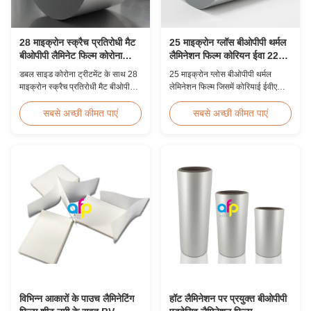
28 माइक्रोन स्क्रैच प्रतिरोधी मैट
25 माइक्रोन ग्लॉस बीओपीपी थर्मल
बीओपीपी लैमिनेट फिल्म कोरोना
लैमिनेशन फिल्म कोरियन ईवा 2200
उपचारित
मिमी
डबल साइड कोरोना ट्रीटमेंट के साथ 28
25 माइक्रोन ग्लोस बीओपीपी थर्मल
माइक्रोन स्क्रैच प्रतिरोधी मैट बीओपीपी
लेमिनेशन फिल्म जिसमें कोरियाई ईवीए
थर्मल लेमिनेशन फिल्म, 360 मिमी से
चिपकने वाला, 2200 मिमी अधिकतम
1920 मिमी तक कस्टम चौड़ाई, ≥3H
चौड़ाई, उच्च तन्यता ताकत ≥150 एमपीए,
सबसे अच्छी कीमत पाएं
सबसे अच्छी कीमत पाएं
पेंसिल कठोरता, बेहतर घर्षण प्रतिरोध के
क्रिस्टल स्पष्ट पारदर्शिता के साथ
साथ औद्योगिक पोस्ट-प्रेस लेमिनेशन के
दस्तावेज़ और फोटो सुरक्षा के लिए आदर्श
लिए डिज़ाइन किया गया।
है।
विभिन्न आकारों के पाउच लैमिनेटिंग
हॉट लैमिनेशन पर प्रयुक्त बीओपीपी