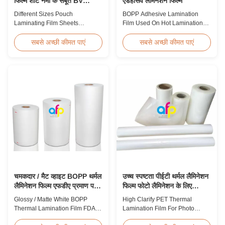
फिल्म शीट नमी के सबूत BV
एडहेसिव लैमिनेशन फिल्म
प्रमाणन
Different Sizes Pouch
BOPP Adhesive Lamination
Laminating Film Sheets
Film Used On Hot Lamination
Moisture Proof BV Certification
BOPP Thermal lamination film is
Customized Different Sizes /
suitable for various printing
सबसे अच्छी कीमत पाएं
सबसे अच्छी कीमत पाएं
Thickness Laminating Pouches,
methods, particularly offset
Laminator Sheets We produce
printing. It consists of BOPP +
laminating pouches with various
EVA composite materials. BOPP
thicknesses and sizes.
(biaxially oriented
Customization of sizes,
polypropylene) serves as the
thickness, or packaging is
base film produced through
welcomed. All laminator sheets
extrusion coating ...
...
चमकदार / मैट व्हाइट BOPP थर्मल
उच्च स्पष्टता पीईटी थर्मल लैमिनेशन
लैमिनेशन फिल्म एफडीए प्रमाण पत्र
फिल्म फोटो लैमिनेशन के लिए
पारित
एसजीएस अनुमोदन
Glossy / Matte White BOPP
High Clarify PET Thermal
Thermal Lamination Film FDA
Lamination Film For Photo
Certificate Passed Premium
Lamination SGS Approval