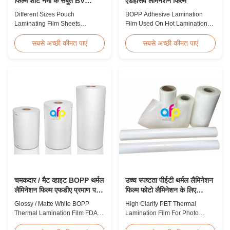
फिल्म शीट नमी के सबूत BV
एडहेसिव लैमिनेशन फिल्म
प्रमाणन
Different Sizes Pouch
BOPP Adhesive Lamination
Laminating Film Sheets
Film Used On Hot Lamination
Moisture Proof BV Certification
BOPP Thermal lamination film is
Customized Different Sizes /
suitable for various printing
सबसे अच्छी कीमत पाएं
सबसे अच्छी कीमत पाएं
Thickness Laminating Pouches,
methods, particularly offset
Laminator Sheets We produce
printing. It consists of BOPP +
laminating pouches with various
EVA composite materials. BOPP
thicknesses and sizes.
(biaxially oriented
Customization of sizes,
polypropylene) serves as the
thickness, or packaging is
base film produced through
welcomed. All laminator sheets
extrusion coating ...
...
चमकदार / मैट व्हाइट BOPP थर्मल
उच्च स्पष्टता पीईटी थर्मल लैमिनेशन
लैमिनेशन फिल्म एफडीए प्रमाण पत्र
फिल्म फोटो लैमिनेशन के लिए
पारित
एसजीएस अनुमोदन
Glossy / Matte White BOPP
High Clarify PET Thermal
Thermal Lamination Film FDA
Lamination Film For Photo
Certificate Passed Premium
Lamination SGS Approval