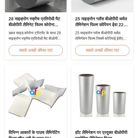
28 माइक्रोन स्क्रैच प्रतिरोधी मैट
25 माइक्रोन ग्लॉस बीओपीपी थर्मल
बीओपीपी लैमिनेट फिल्म कोरोना
लैमिनेशन फिल्म कोरियन ईवा 2200
उपचारित
मिमी
डबल साइड कोरोना ट्रीटमेंट के साथ 28
25 माइक्रोन ग्लोस बीओपीपी थर्मल
माइक्रोन स्क्रैच प्रतिरोधी मैट बीओपीपी
लेमिनेशन फिल्म जिसमें कोरियाई ईवीए
थर्मल लेमिनेशन फिल्म, 360 मिमी से
चिपकने वाला, 2200 मिमी अधिकतम
1920 मिमी तक कस्टम चौड़ाई, ≥3H
चौड़ाई, उच्च तन्यता ताकत ≥150 एमपीए,
सबसे अच्छी कीमत पाएं
सबसे अच्छी कीमत पाएं
पेंसिल कठोरता, बेहतर घर्षण प्रतिरोध के
क्रिस्टल स्पष्ट पारदर्शिता के साथ
साथ औद्योगिक पोस्ट-प्रेस लेमिनेशन के
दस्तावेज़ और फोटो सुरक्षा के लिए आदर्श
लिए डिज़ाइन किया गया।
है।
विभिन्न आकारों के पाउच लैमिनेटिंग
हॉट लैमिनेशन पर प्रयुक्त बीओपीपी