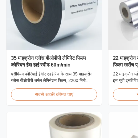
35 माइक्रोन ग्लॉस बीओपीपी लैमिनेट फिल्म
22 माइक्रोन य
कोरियन ईवा हाई स्पीड 60m/min
फिल्म खरोंच प
प्रीमियम कोरियाई ईवीए एडहेसिव के साथ 35 माइक्रोन
22 माइक्रोन ग्ल
ग्लोस बीओपीपी थर्मल लेमिनेशन फिल्म, 2200 मिमी
इन यूवी इनहिबिट
चौड़ाई, 60 मीटर/मिनट लैमिनेटिंग गति, 92% ऑप्टिकल
मिमी चौड़ाई और
स्पष्टता, उच्च-मात्रा वाले बुक कवर और प्रकाशन
आउटडोर साइनेज,
सबसे अच्छी कीमत पाएं
लेमिनेशन के लिए डिज़ाइन की गई है।
अनुप्रयोगों के 