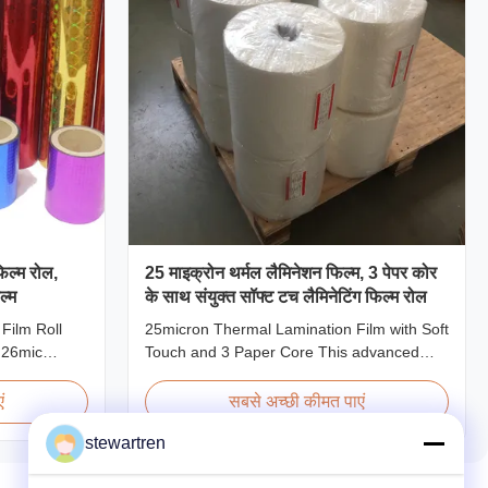
िल्म रोल,
25 माइक्रोन थर्मल लैमिनेशन फिल्म, 3 पेपर कोर
ल्म
के साथ संयुक्त सॉफ्ट टच लैमिनेटिंग फिल्म रोल
Film Roll
25micron Thermal Lamination Film with Soft
 26mic
Touch and 3 Paper Core This advanced
Holographic
thermal lamination film is engineered to
nating Film
enhance the appearance, durability, and
ं
सबसे अच्छी कीमत पाएं
n 18 micron
functionality of printed materials. Combining
stewartren
cron EVA 8
high-quality materials with cutting-edge
micron
multiple extrusion technology, it delivers