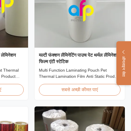
ल लेमिनेशन
मल्टी फंक्शन लैमिनेटिंग पाउच पेट थर्मल लैमिनेशन
ऑनलाइन सेवा
फिल्म एंटी स्टेटिक
nt Thermal
Multi Function Laminating Pouch Pet
 Product
Thermal Lamination Film Anti Static Product
lamination
Overview BOPP Thermal lamination film is
e lamination
workable for different ways of printing,
ं
सबसे अच्छी कीमत पाएं
 film) is
especially offset printing. It is composited of
 material.
BOPP + EVA. BOPP, abbreviation of
ant coating
biaxially oriented polypropylene, is the base
film that ...