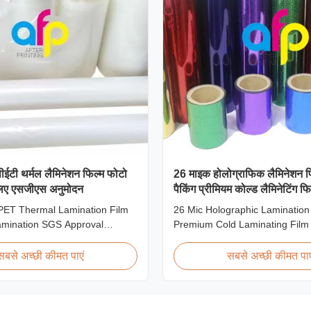
 पीईटी थर्मल लैमिनेशन फिल्म फोटो
26 माइक होलोग्राफिक लैमिनेशन फ
लिए एसजीएस अनुमोदन
पैकिंग प्रीमियम कोल्ड लैमिनेटिंग फि
 PET Thermal Lamination Film
26 Mic Holographic Lamination 
amination SGS Approval
Premium Cold Laminating Film
view We produce high clarity
Premium Thermal BOPP Laser 
amination film rolls with
Film Holographic Thermal Lami
सबसे अच्छी कीमत पाएं
सबसे अच्छी कीमत पाए
nging from 12 micron to 350
Base Film BOPP PET 18 micro
 glossy and matte finishing
12 micron 15 micron EVA 6 mi
available. Popular thickness
micron EVA 12 micron EVA 10 