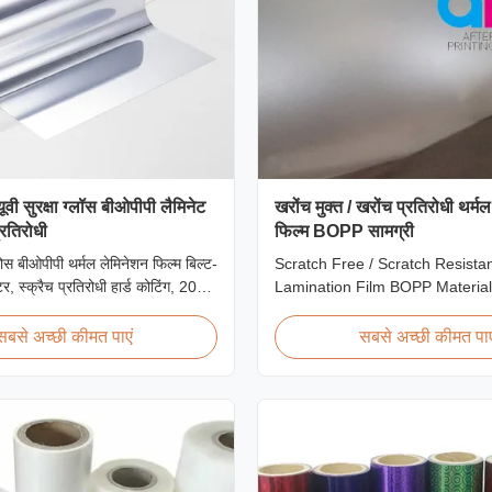
ूवी सुरक्षा ग्लॉस बीओपीपी लैमिनेट
खरोंच मुक्त / खरोंच प्रतिरोधी थर्म
्रतिरोधी
फिल्म BOPP सामग्री
ोस बीओपीपी थर्मल लेमिनेशन फिल्म बिल्ट-
Scratch Free / Scratch Resista
र, स्क्रैच प्रतिरोधी हार्ड कोटिंग, 2000
Lamination Film BOPP Material
 ≥92% ऑप्टिकल स्पष्टता के साथ,
Overview Anti-scratch thermal 
 पोस्टर और दीर्घकालिक डिस्प्ले
film (also known as scratch fre
सबसे अच्छी कीमत पाएं
सबसे अच्छी कीमत पाए
लिए डिज़ाइन की गई है।
film, scratch resistant lamination
manufactured using BOPP base
The film features scratch resist
on one ...