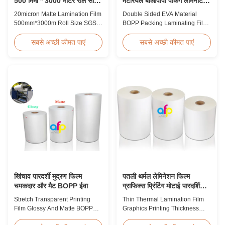
500 मिमी * 3000 मीटर रोल साइज
मटेरियल बीओपीपी पैकिंग लेमिनेटिंग
एसजीएस प्रमाणन
फिल्म
20micron Matte Lamination Film
Double Sided EVA Material
500mm*3000m Roll Size SGS
BOPP Packing Laminating Film
Certification Product Overview
For Lamination BOPP Thermal
Hot Sales Chinese Factory Price
lamination film is workable for
सबसे अच्छी कीमत पाएं
सबसे अच्छी कीमत पाएं
20micron Matte Lamination Film
different ways of printing,
achieved top sales quantity
especially offset printing. It is
among 18micron to 30micron
composited of BOPP + EVA.
matte lamination film in 2017.
BOPP (biaxially oriented
Our competitive advantage
polypropylene) is the base film
includes offering factory pricing
that we use extrusion coating
...
process to ...
खिंचाव पारदर्शी मुद्रण फिल्म
पतली थर्मल लेमिनेशन फिल्म
चमकदार और मैट BOPP ईवा
ग्राफिक्स प्रिंटिंग मोटाई पारदर्शिता
प्रकार
Stretch Transparent Printing
Thin Thermal Lamination Film
Film Glossy And Matte BOPP
Graphics Printing Thickness
EVA Product Overview Non-
Transparency Type Product