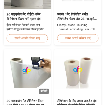
20 माइक्रोन मैट पीईटी थर्मल
ग्लॉसी / मैट फिनिशिंग थर्मल
लैमिनेशन फिल्म नमी प्रूफ ईवा
लैमिनेटिंग फिल्म रोल 23 माइक्रोन
25 माइक्रोन
ईवीए गर्म पिघल चिपकने वाला, नमी
Glossy / Matte Finishing
प्रतिरोधी सुरक्षा के साथ 20 माइक्रोन मैट
Thermal Laminating Film Roll
पीईटी थर्मल लेमिनेशन फिल्म, 60 मीटर /
23micron 25micron FDA Quality
मिनट तक की गति पर लचीली पैकेजिंग
Thermal Laminating Film Roll
सबसे अच्छी कीमत पाएं
सबसे अच्छी कीमत पाएं
लेमिनेशन के लिए उपयुक्त है।
Thermal Laminating Film Roll is
used to laminate printed paper
or paperboard by heating the
coated EVA via roll laminator
machines. Available in two
finishings: Glossy (also called
Bright ...
वीडियो
20 माइक्रोन मैट लैमिनेशन फिल्म
लेमिनेशन के लिए डबल साइडेड ईवा