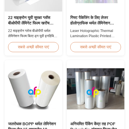
22 माइक्रोन यूवी सुरक्षा ग्लॉस
गिफ्ट पैकेजिंग के लिए लेजर
बीओपीपी लैमिनेट फिल्म खरोंच
होलोग्राफिक थर्मल लैमिनेशन
प्रतिरोधी
प्लास्टिक प्रिंटेड मेटलाइज्ड फिल्म
22 माइक्रोन ग्लोस बीओपीपी थर्मल
Laser Holographic Thermal
लेमिनेशन फिल्म बिल्ट-इन यूवी इनहिबिटर,
Lamination Plastic Printed
स्क्रैच प्रतिरोधी हार्ड कोटिंग, 2000 मिमी
Metalized Film for Gift
चौड़ाई और ≥92% ऑप्टिकल स्पष्टता के
Packaging Product Overview
सबसे अच्छी कीमत पाएं
सबसे अच्छी कीमत पाएं
साथ, आउटडोर साइनेज, पोस्टर और
Gift Packaging Film Laser
दीर्घकालिक डिस्प्ले अनुप्रयोगों के लिए
Holographic Thermal
डिज़ाइन की गई है।
Lamination Plastic Printed
Metalized Film offers a broad
range of designs for wrapping
gifts. This laser holographic
lamination film makes
packaging ...
जलरोधक BOPP थर्मल लेमिनेशन
अनियमित पैकिंग केंद्र तह POF