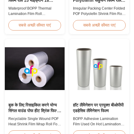
फिल्म रोल 15 माइक्रोन 18
Polyolefin संकुचन फिल्म रोल
माइक्रोन 20 माइक्रोन 23
पैकेजिंग के लिए
Waterproof BOPP Thermal
Irregular Packing Center Folded
माइक्रोन 25 माइक्रोन
Lamination Film Roll
POF Polyolefin Shrink Film Roll
Trustworthy Professional BOPP
For Packaging High Strength
Thermal Roll Laminating Film
Irregular Packing Center Folded
सबसे अच्छी कीमत पाएं
सबसे अच्छी कीमत पाएं
Supplier As a professional
POF Polyolefin Heat Shrink Film
manufacturer and supplier of
For Packaging Product
BOPP thermal roll laminating
Overview Product Name:
film, we have been trusted by
Polyolefin POF Heat Shrink
clients since 2008. We produce
Wrap FilmMaterial: PP +
high-quality roll laminating film
PEShrinkage ratio: over
using 8 high...
60%Thickness: 12.5micron ...
बुक के लिए रिसाइकिल करने योग्य
हॉट लैमिनेशन पर प्रयुक्त बीओपीपी
सिंगल वाउंड पोफ हीट श्रिंक फिल्म
एडहेसिव लैमिनेशन फिल्म
रैप रोल
Recyclable Single Wound POF
BOPP Adhesive Lamination
Heat Shrink Film Wrap Roll For
Film Used On Hot Lamination
Book Product Overview
BOPP Thermal lamination film is