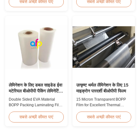
Polyolefin POF Heat Shrink
suitable for various printing
सबसे अच्छी कीमत पाएं
सबसे अच्छी कीमत पाएं
Wrap Film is the most widely
methods, particularly offset
used shrink packaging material
printing. It consists of BOPP +
due to being cost-effective,
EVA composite materials. BOPP
strong, shape-conforming, and
(biaxially oriented
tamper-evident. This clear,
polypropylene) serves as the
elastic film with smooth texture
base film produced through
is composed ...
extrusion coating ...
लेमिनेशन के लिए डबल साइडेड ईवा
उत्कृष्ट थर्मल लैमिनेशन के लिए 15
मटेरियल बीओपीपी पैकिंग लेमिनेटिंग
माइक्रोन पारदर्शी बीओपीपी फिल्म
फिल्म
Double Sided EVA Material
15 Micron Transparent BOPP
BOPP Packing Laminating Film
Film for Excellent Thermal
For Lamination BOPP Thermal
Lamination Product Overview
lamination film is workable for
This highly transparent Thermal
सबसे अच्छी कीमत पाएं
सबसे अच्छी कीमत पाएं
different ways of printing,
Lamination Film is designed to
especially offset printing. It is
preserve the original color and
composited of BOPP + EVA.
appearance of printed materials.
BOPP (biaxially oriented
Available in multiple