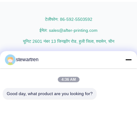
polypropylene) is the base film
thicknesses including 15micron,
that we use extrusion coating
18micron, 20micron, 23micron,
process to ...
and ...
टेलीफोन: 86-592-5503592
ईमेल: sales@after-printing.com
यूनिट 2601 नंबर 13 जिनझोंग रोड, हुली जिला, श्यामेन, चीन
stewartren
घर
उत्पादों
हमारे बारे में
फ़ैक्टरी दौरा
गुणवत्ता नियंत्रण
हमसे संपर्क करें
उद्धरण मांगें
4:36 AM
© 2026 Xiamen After-printing Finishing Supplies Co.,Ltd. All Rights
Good day, what product are you looking for?
Reserved.