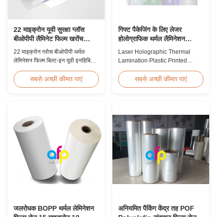
22 माइक्रोन यूवी सुरक्षा ग्लॉस
गिफ्ट पैकेजिंग के लिए लेजर
बीओपीपी लैमिनेट फिल्म खरोंच
होलोग्राफिक थर्मल लैमिनेशन
प्रतिरोधी
प्लास्टिक प्रिंटेड मेटलाइज्ड फिल्म
22 माइक्रोन ग्लोस बीओपीपी थर्मल
Laser Holographic Thermal
लेमिनेशन फिल्म बिल्ट-इन यूवी इनहिबिटर,
Lamination Plastic Printed
स्क्रैच प्रतिरोधी हार्ड कोटिंग, 2000 मिमी
Metalized Film for Gift
चौड़ाई और ≥92% ऑप्टिकल स्पष्टता के
Packaging Product Overview
सबसे अच्छी कीमत पाएं
सबसे अच्छी कीमत पाएं
साथ, आउटडोर साइनेज, पोस्टर और
Gift Packaging Film Laser
दीर्घकालिक डिस्प्ले अनुप्रयोगों के लिए
Holographic Thermal
डिज़ाइन की गई है।
Lamination Plastic Printed
Metalized Film offers a broad
range of designs for wrapping
gifts. This laser holographic
lamination film makes
packaging ...
जलरोधक BOPP थर्मल लेमिनेशन
अनियमित पैकिंग केंद्र तह POF