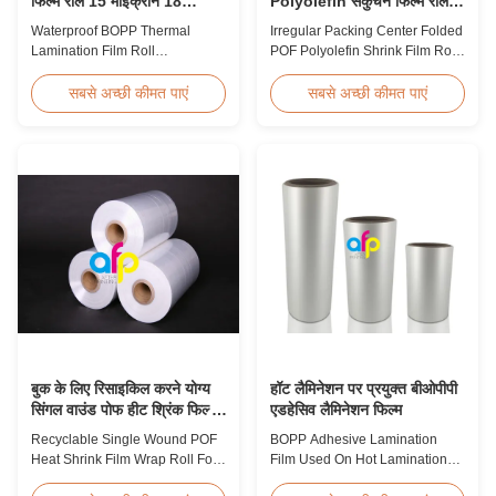
फिल्म रोल 15 माइक्रोन 18
Polyolefin संकुचन फिल्म रोल
माइक्रोन 20 माइक्रोन 23
पैकेजिंग के लिए
Waterproof BOPP Thermal
Irregular Packing Center Folded
माइक्रोन 25 माइक्रोन
Lamination Film Roll
POF Polyolefin Shrink Film Roll
Trustworthy Professional BOPP
For Packaging High Strength
Thermal Roll Laminating Film
Irregular Packing Center Folded
सबसे अच्छी कीमत पाएं
सबसे अच्छी कीमत पाएं
Supplier As a professional
POF Polyolefin Heat Shrink Film
manufacturer and supplier of
For Packaging Product
BOPP thermal roll laminating
Overview Product Name:
film, we have been trusted by
Polyolefin POF Heat Shrink
clients since 2008. We produce
Wrap FilmMaterial: PP +
high-quality roll laminating film
PEShrinkage ratio: over
using 8 high...
60%Thickness: 12.5micron ...
बुक के लिए रिसाइकिल करने योग्य
हॉट लैमिनेशन पर प्रयुक्त बीओपीपी
सिंगल वाउंड पोफ हीट श्रिंक फिल्म
एडहेसिव लैमिनेशन फिल्म
रैप रोल
Recyclable Single Wound POF
BOPP Adhesive Lamination
Heat Shrink Film Wrap Roll For
Film Used On Hot Lamination
Book Product Overview
BOPP Thermal lamination film is