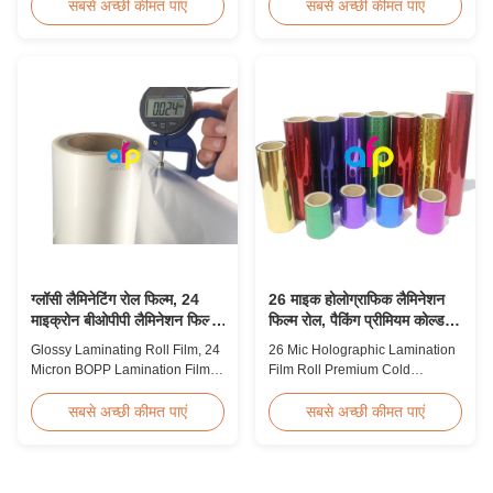
Hot Sales Chinese Factory Price
BOPP Thermal Lamination Film,
सबसे अच्छी कीमत पाएं
सबसे अच्छी कीमत पाएं
20micron Matte Lamination Film
Roll Measured 495mm × 3000m
achieved top sales quantity
Product Specifications
among 18micron to 30micron
Specifications AFP-L18 AFP-
matte lamination film in 2017.
L21 AFP-L24 AFP-L25 AFP-Y20
Our competitive advantage
AFP-Y25 AFP-Y27 Type Glossy
includes offering factory pricing
Glossy Glossy Glossy Matte
...
Matte Matte Thickness ...
ग्लॉसी लैमिनेटिंग रोल फिल्म, 24
26 माइक होलोग्राफिक लैमिनेशन
माइक्रोन बीओपीपी लैमिनेशन फिल्म
फिल्म रोल, पैकिंग प्रीमियम कोल्ड
445 मिमी * 3000 मीटर रोल
लैमिनेटिंग फिल्म
Glossy Laminating Roll Film, 24
26 Mic Holographic Lamination
Micron BOPP Lamination Film
Film Roll Premium Cold
445mm × 3000m Roll Product
Laminating Film 26mic Premium
Overview Glossy 24micron
Thermal BOPP Laser
सबसे अच्छी कीमत पाएं
सबसे अच्छी कीमत पाएं
BOPP Thermal Lamination Film,
Holographic Film Holographic
Roll 445mm Wide 3000m Long
Thermal Laminating Film Base
Product Specifications
Film BOPP PET 18 micron 18
Specifications Model No. AFP-
micron 12 micron 15 micron