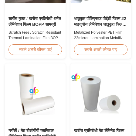
खरोंच मुक्त / खरोंच प्रतिरोधी थर्मल
धातुकृत पॉलिएस्टर पीईटी फिल्म 22
लेमिनेशन फिल्म BOPP सामग्री
माइक्रोन लेमिनेशन धातुकृत फिल्म
रोल
Scratch Free / Scratch Resistant
Metalized Polyester PET Film
Thermal Lamination Film BOPP
22micron Lamination Metallized
Material Product Overview Anti-
Film Roll
scratch thermal lamination film
Screen/Offset/Gravure/Intaglio
सबसे अच्छी कीमत पाएं
सबसे अच्छी कीमत पाएं
(also known as scratch free
Printing Supported Metalized
lamination film, scratch resistant
Polyester PET Film for Thermal
lamination film) is manufactured
Lamination Polyester PET
using BOPP base material. The
metalized thermal lamination
film features scratch resistant
film is suitable for various
coating on one ...
printing types including offset
printing, screen ...
ग्लॉसी / मैट बीओपीपी प्लास्टिक
खरोंच प्रतिरोधी मैट लैमिनेट फिल्म