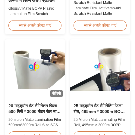
लैमिनेशन फिल्म खरोंच प्रतिरोधी
Scratch Resistant Matte
Laminate Film Hot Stamp-able
Glossy / Matte BOPP Plastic
Scratch Resistant Matte
Lamination Film Scratch
Laminate Film for Printing Paper
Resistant Glossy & Matte BOPP
and Cardboard Scratch resistant
Plastic Lamination Film Scratch
सबसे अच्छी कीमत पाएं
सबसे अच्छी कीमत पाएं
matte laminate film is one of the
Resistant Film Product
plastic laminate films we
Specifications Item Scratch
produce, featuring excellent
Resistant Film Material BOPP +
anti-scuff properties. It is
EVA Roll Width 180mm -
available for both wet and
1000mm Thickness 24micron -
thermal ...
32micron Roll Length 300m -
4000m Core Size 1 inch ...
वीडियो
20 माइक्रोन मैट लैमिनेशन फिल्म
25 माइक्रोन मैट लैमिनेटिंग फिल्म
500 मिमी * 3000 मीटर रोल साइज
रोल, 495mm * 3000m BOPP
एसजीएस प्रमाणन
लैमिनेटिंग फिल्म्स
20micron Matte Lamination Film
25 Micron Matt Laminating Film
500mm*3000m Roll Size SGS
Roll, 495mm × 3000m BOPP
Certification Product Overview
Lamination Films Matt 25micron