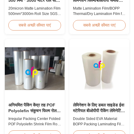
500 मिमी * 3000 मीटर रोल साइज
लैमिनेशन फिल्म/बीओपीपी थर्मल/
एसजीएस प्रमाणन
ड्राई लैमिनेशन फिल्म
20micron Matte Lamination Film
Matte Lamination Film/BOPP
500mm*3000m Roll Size SGS
Thermal/Dry Lamination Film for
Certification Product Overview
Paper or Plastic Matte
Hot Sales Chinese Factory Price
Lamination Film/BOPP
सबसे अच्छी कीमत पाएं
सबसे अच्छी कीमत पाएं
20micron Matte Lamination Film
Thermal/Dry Lamination Film for
achieved top sales quantity
Paper or Plastic Elegant Matt
among 18micron to 30micron
Lamination Hot Film Double
matte lamination film in 2017.
Corona Treatment valued
Our competitive advantage
42dynes Excellent Performance
includes offering factory pricing
at UV Spot and Hot Stamping!
...
FDA PASSED What is BOPP ...
अनियमित पैकिंग केंद्र तह POF
लेमिनेशन के लिए डबल साइडेड ईवा
Polyolefin संकुचन फिल्म रोल
मटेरियल बीओपीपी पैकिंग लेमिनेटिंग
पैकेजिंग के लिए
फिल्म
Irregular Packing Center Folded
Double Sided EVA Material
POF Polyolefin Shrink Film Roll
BOPP Packing Laminating Film
For Packaging High Strength
For Lamination BOPP Thermal