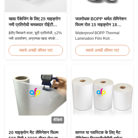
खाद्य पैकेजिंग के लिए 25 माइक्रोन
जलरोधक BOPP थर्मल लेमिनेशन
नमी प्रतिरोधी चमकदार पीईटी
फिल्म रोल 15 माइक्रोन 18
लेमिनेट फिल्म
माइक्रोन 20 माइक्रोन 23
ईवीए चिपकने वाला, यूवी प्रतिरोधी, ≤2%
Waterproof BOPP Thermal
माइक्रोन 25 माइक्रोन
नमी अवशोषण, अप्रत्यक्ष खाद्य संपर्क
Lamination Film Roll
पैकेजिंग के लिए एफडीए-अनुपालक, खाद्य
Trustworthy Professional BOPP
डिब्बों और जमे हुए खाद्य बक्से के लिए
Thermal Roll Laminating Film
सबसे अच्छी कीमत पाएं
सबसे अच्छी कीमत पाएं
आदर्श के साथ 25 माइक्रोन नमी
Supplier As a professional
प्रतिरोधी चमक पीईटी थर्मल लेमिनेशन
manufacturer and supplier of
फिल्म।
BOPP thermal roll laminating
film, we have been trusted by
clients since 2008. We produce
high-quality roll laminating film
using 8 high...
वीडियो
20 माइक्रोन मैट लैमिनेशन फिल्म
कागज या प्लास्टिक के लिए मैट