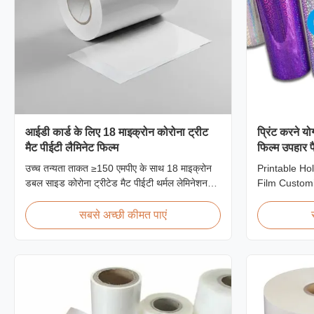
आईडी कार्ड के लिए 18 माइक्रोन कोरोना ट्रीट
प्रिंट करने य
मैट पीईटी लैमिनेट फिल्म
फिल्म उपहार प
उच्च तन्यता ताकत ≥150 एमपीए के साथ 18 माइक्रोन
Printable Ho
डबल साइड कोरोना ट्रीटेड मैट पीईटी थर्मल लेमिनेशन
Film Customi
फिल्म, विशेष रूप से बेहतर बॉन्डिंग और स्थायित्व के साथ
Design Holo
आईडी कार्ड, बैज और क्रेडेंशियल सुरक्षा के लिए डिज़ाइन
Film for Gif
सबसे अच्छी कीमत पाएं
की गई है।
range of hol
films include
specifically 
Laser ...