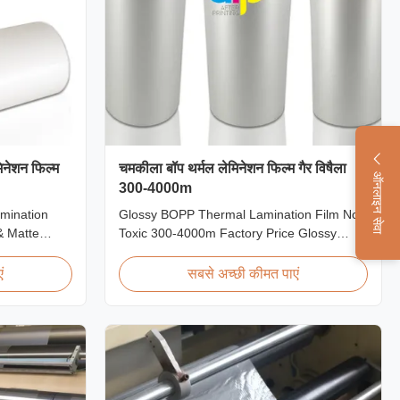
मिनेशन फिल्म
चमकीला बॉप थर्मल लेमिनेशन फिल्म गैर विषैला
ऑनलाइन सेवा
300-4000m
amination
Glossy BOPP Thermal Lamination Film Non
& Matte
Toxic 300-4000m Factory Price Glossy
Scratch
BOPP Film For Thermal Lamination Non-
ations Item
toxic, pollution-free, high transparency and
ं
सबसे अच्छी कीमत पाएं
al BOPP +
gloss, low static, wear resistance, long
0mm
ageing of corona, few defects and good
 Roll Length
tearing off. This product is mainly used for
...
the composition ...