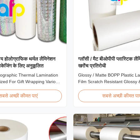
ोग्य होलोग्राफिक थर्मल लैमिनेशन
ग्लॉसी / मैट बीओपीपी प्लास्टिक लै
ैकेजिंग के लिए अनुकूलित
खरोंच प्रतिरोधी
lographic Thermal Lamination
Glossy / Matte BOPP Plastic L
zed For Gift Wrapping Various
Film Scratch Resistant Glossy 
graphic Thermal Lamination
BOPP Plastic Lamination Film 
t Wrapping Our comprehensive
Resistant Film Product Specific
सबसे अच्छी कीमत पाएं
सबसे अच्छी कीमत पाए
ographic thermal lamination
Scratch Resistant Film Materi
s a broad selection of designs
EVA Roll Width 180mm - 100
for gift wrapping applications.
Thickness 24micron - 32micron
300m - 4000m Core Size 1 inch 