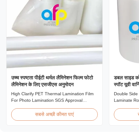
उच्च स्पष्टता पीईटी थर्मल लैमिनेशन फिल्म फोटो
डबल साइड कोर
लैमिनेशन के लिए एसजीएस अनुमोदन
स्पॉट यूवी वार्
High Clarify PET Thermal Lamination Film
Double Side
For Photo Lamination SGS Approval
Laminate Rol
Product Overview We produce high clarity
Film Produc
PET thermal lamination film rolls with
Corona Trea
सबसे अच्छी कीमत पाएं
thickness ranging from 12 micron to 350
specially de
micron. Both glossy and matte finishing
with Spot UV
options are available. Popular thickness
Specificatio