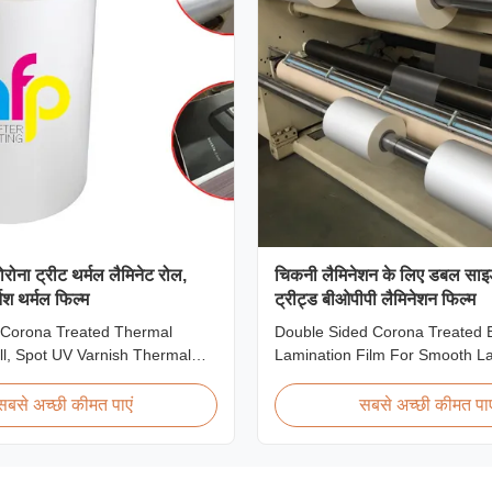
ोना ट्रीट थर्मल लैमिनेट रोल,
चिकनी लैमिनेशन के लिए डबल साइ
निश थर्मल फिल्म
ट्रीट्ड बीओपीपी लैमिनेशन फिल्म
 Corona Treated Thermal
Double Sided Corona Treated
l, Spot UV Varnish Thermal
Lamination Film For Smooth L
t Overview Double Sides
Product Overview Our Thermal
ted Thermal Lamination Film,
Films are manufactured using M
सबसे अच्छी कीमत पाएं
सबसे अच्छी कीमत पाए
signed for optimal performance
Extrusion technology, ensuring
 Varnish applications. Technical
finish and excellent adhesion to
ns Parameter Specification
materials. Compatible with bot