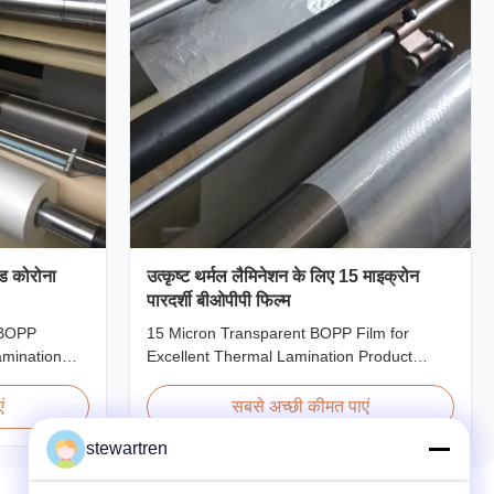
ड कोरोना
उत्कृष्ट थर्मल लैमिनेशन के लिए 15 माइक्रोन
पारदर्शी बीओपीपी फिल्म
 BOPP
15 Micron Transparent BOPP Film for
amination
Excellent Thermal Lamination Product
 Lamination
Overview This highly transparent Thermal
ultiple
Lamination Film is designed to preserve the
ं
सबसे अच्छी कीमत पाएं
 superior
original color and appearance of printed
stewartren
 printed
materials. Available in multiple thicknesses
h Hot and
including 15micron, 18micron, 20micron,