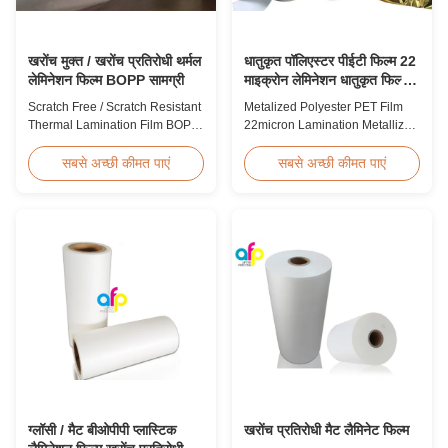
खरोंच मुक्त / खरोंच प्रतिरोधी थर्मल
धातुकृत पॉलिएस्टर पीईटी फिल्म 22
लेमिनेशन फिल्म BOPP सामग्री
माइक्रोन लेमिनेशन धातुकृत फिल्म
रोल
Scratch Free / Scratch Resistant
Metalized Polyester PET Film
Thermal Lamination Film BOPP
22micron Lamination Metallized
Material Product Overview Anti-
Film Roll
scratch thermal lamination film
Screen/Offset/Gravure/Intaglio
सबसे अच्छी कीमत पाएं
सबसे अच्छी कीमत पाएं
(also known as scratch free
Printing Supported Metalized
lamination film, scratch resistant
Polyester PET Film for Thermal
lamination film) is manufactured
Lamination Polyester PET
using BOPP base material. The
metalized thermal lamination
film features scratch resistant
film is suitable for various
coating on one ...
printing types including offset
printing, screen ...
ग्लॉसी / मैट बीओपीपी प्लास्टिक
खरोंच प्रतिरोधी मैट लैमिनेट फिल्म