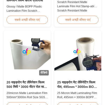
लैमिनेशन फिल्म खरोंच प्रतिरोधी
Scratch Resistant Matte
Laminate Film Hot Stamp-able
Glossy / Matte BOPP Plastic
Scratch Resistant Matte
Lamination Film Scratch
Laminate Film for Printing Paper
Resistant Glossy & Matte BOPP
and Cardboard Scratch resistant
Plastic Lamination Film Scratch
सबसे अच्छी कीमत पाएं
सबसे अच्छी कीमत पाएं
matte laminate film is one of the
Resistant Film Product
plastic laminate films we
Specifications Item Scratch
produce, featuring excellent
Resistant Film Material BOPP +
anti-scuff properties. It is
EVA Roll Width 180mm -
available for both wet and
1000mm Thickness 24micron -
thermal ...
32micron Roll Length 300m -
4000m Core Size 1 inch ...
वीडियो
20 माइक्रोन मैट लैमिनेशन फिल्म
25 माइक्रोन मैट लैमिनेटिंग फिल्म
500 मिमी * 3000 मीटर रोल साइज
रोल, 495mm * 3000m BOPP
एसजीएस प्रमाणन
लैमिनेटिंग फिल्म्स
20micron Matte Lamination Film
25 Micron Matt Laminating Film
500mm*3000m Roll Size SGS
Roll, 495mm × 3000m BOPP
Certification Product Overview
Lamination Films Matt 25micron