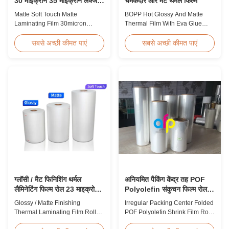
30 माइक्रोन 35 माइक्रोन लक्जरी
चमकदार और मैट थर्मल फिल्म
पैकेजिंग खपत के लिए
Matte Soft Touch Matte
BOPP Hot Glossy And Matte
Laminating Film 30micron
Thermal Film With Eva Glue
35micron For Luxury Packaging
Product Overview Non-toxic,
Consumption Fingerprint Free
pollution-free thermal film
सबसे अच्छी कीमत पाएं
सबसे अच्छी कीमत पाएं
Soft Touch Matte Laminating
featuring high transparency,
Film for Luxury Packaging
excellent gloss, low static
Consumption Unlike standard
properties, wear resistance,
soft touch films, our fingerprint-
long corona aging life, minimal
free laminate is specifically
defects, and easy tear-off
engineered for luxury packaging
characteristics. This product is
applications. ...
primarily ...
ग्लॉसी / मैट फिनिशिंग थर्मल
अनियमित पैकिंग केंद्र तह POF
लैमिनेटिंग फिल्म रोल 23 माइक्रोन
Polyolefin संकुचन फिल्म रोल
25 माइक्रोन
पैकेजिंग के लिए
Glossy / Matte Finishing
Irregular Packing Center Folded
Thermal Laminating Film Roll
POF Polyolefin Shrink Film Roll
23micron 25micron FDA Quality
For Packaging High Strength