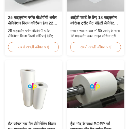
25 माइक्रोन ग्लॉस बीओपीपी थर्मल
आईडी कार्ड के लिए 18 माइक्रोन
लैमिनेशन फिल्म कोरियन ईवा 2200
कोरोना ट्रीट मैट पीईटी लैमिनेट
मिमी
फिल्म
25 माइक्रोन ग्लोस बीओपीपी थर्मल
उच्च तन्यता ताकत ≥150 एमपीए के साथ
लेमिनेशन फिल्म जिसमें कोरियाई ईवीए
18 माइक्रोन डबल साइड कोरोना ट्रीटेड
चिपकने वाला, 2200 मिमी अधिकतम
मैट पीईटी थर्मल लेमिनेशन फिल्म, विशेष
चौड़ाई, उच्च तन्यता ताकत ≥150 एमपीए,
रूप से बेहतर बॉन्डिंग और स्थायित्व के
सबसे अच्छी कीमत पाएं
सबसे अच्छी कीमत पाएं
क्रिस्टल स्पष्ट पारदर्शिता के साथ
साथ आईडी कार्ड, बैज और क्रेडेंशियल
दस्तावेज़ और फोटो सुरक्षा के लिए आदर्श
सुरक्षा के लिए डिज़ाइन की गई है।
है।
मैट सॉफ्ट टच मैट लैमिनेटिंग फिल्म
ईवा गोंद के साथ BOPP गर्म