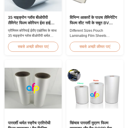
35 माइक्रोन ग्लॉस बीओपीपी
विभिन्न आकारों के पाउच लैमिनेटिंग
लैमिनेट फिल्म कोरियन ईवा हाई
फिल्म शीट नमी के सबूत BV
स्पीड 60m/min
प्रमाणन
प्रीमियम कोरियाई ईवीए एडहेसिव के साथ
Different Sizes Pouch
35 माइक्रोन ग्लोस बीओपीपी थर्मल
Laminating Film Sheets
लेमिनेशन फिल्म, 2200 मिमी चौड़ाई, 60
Moisture Proof BV Certification
मीटर/मिनट लैमिनेटिंग गति, 92%
Customized Different Sizes /
सबसे अच्छी कीमत पाएं
सबसे अच्छी कीमत पाएं
ऑप्टिकल स्पष्टता, उच्च-मात्रा वाले बुक
Thickness Laminating Pouches,
कवर और प्रकाशन लेमिनेशन के लिए
Laminator Sheets We produce
डिज़ाइन की गई है।
laminating pouches with various
thicknesses and sizes.
Customization of sizes,
thickness, or packaging is
welcomed. All laminator sheets
...
पारदर्शी थर्मल स्क्रैच प्रतिरोधी
खिंचाव पारदर्शी मुद्रण फिल्म