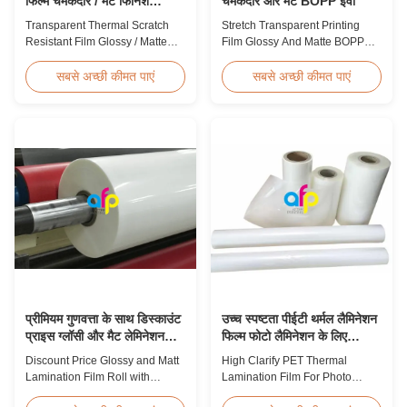
फिल्म चमकदार / मैट फिनिश
चमकदार और मैट BOPP ईवा
लैमिनेटिंग फिल्म एसजीएस अनुमोदन
Transparent Thermal Scratch
Stretch Transparent Printing
Resistant Film Glossy / Matte
Film Glossy And Matte BOPP
Finish Laminating Film SGS
EVA Product Overview Non-
Approval Price Offer Glossy and
toxic, pollution-free, high
सबसे अच्छी कीमत पाएं
सबसे अच्छी कीमत पाएं
Matte Scratch Resistant Thermal
transparency and gloss, low
Lamination Film China Supplier
static, wear resistance, long
Item Price Offer Glossy and
ageing of corona, few defects
Matte Scratch Resistant Thermal
and good tearing off. This
Lamination Film China Supplier
product is mainly used for the
Material BOPP + EVA Roll ...
composition of printing, bag
making, adhesive ...
प्रीमियम गुणवत्ता के साथ डिस्काउंट
उच्च स्पष्टता पीईटी थर्मल लैमिनेशन
प्राइस ग्लॉसी और मैट लेमिनेशन
फिल्म फोटो लैमिनेशन के लिए
फिल्म रोल
एसजीएस अनुमोदन
Discount Price Glossy and Matt
High Clarify PET Thermal
Lamination Film Roll with
Lamination Film For Photo
Premium Quality While offering
Lamination SGS Approval