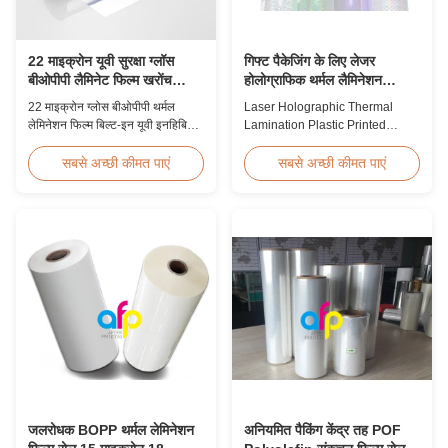
22 माइक्रोन यूवी सुरक्षा ग्लॉस
गिफ्ट पैकेजिंग के लिए लेजर
बीओपीपी लैमिनेट फिल्म खरोंच
होलोग्राफिक थर्मल लैमिनेशन
प्रतिरोधी
प्लास्टिक प्रिंटेड मेटलाइज्ड फिल्म
22 माइक्रोन ग्लोस बीओपीपी थर्मल
Laser Holographic Thermal
लेमिनेशन फिल्म बिल्ट-इन यूवी इनहिबिटर,
Lamination Plastic Printed
स्क्रैच प्रतिरोधी हार्ड कोटिंग, 2000 मिमी
Metalized Film for Gift
चौड़ाई और ≥92% ऑप्टिकल स्पष्टता के
Packaging Product Overview
सबसे अच्छी कीमत पाएं
सबसे अच्छी कीमत पाएं
साथ, आउटडोर साइनेज, पोस्टर और
Gift Packaging Film Laser
दीर्घकालिक डिस्प्ले अनुप्रयोगों के लिए
Holographic Thermal
डिज़ाइन की गई है।
Lamination Plastic Printed
Metalized Film offers a broad
range of designs for wrapping
gifts. This laser holographic
lamination film makes
packaging ...
जलरोधक BOPP थर्मल लेमिनेशन
अनियमित पैकिंग केंद्र तह POF