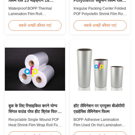
फिल्म रोल 15 माइक्रोन 18
Polyolefin संकुचन फिल्म रोल
माइक्रोन 20 माइक्रोन 23
पैकेजिंग के लिए
Waterproof BOPP Thermal
Irregular Packing Center Folded
माइक्रोन 25 माइक्रोन
Lamination Film Roll
POF Polyolefin Shrink Film Roll
Trustworthy Professional BOPP
For Packaging High Strength
Thermal Roll Laminating Film
Irregular Packing Center Folded
सबसे अच्छी कीमत पाएं
सबसे अच्छी कीमत पाएं
Supplier As a professional
POF Polyolefin Heat Shrink Film
manufacturer and supplier of
For Packaging Product
BOPP thermal roll laminating
Overview Product Name:
film, we have been trusted by
Polyolefin POF Heat Shrink
clients since 2008. We produce
Wrap FilmMaterial: PP +
high-quality roll laminating film
PEShrinkage ratio: over
using 8 high...
60%Thickness: 12.5micron ...
बुक के लिए रिसाइकिल करने योग्य
हॉट लैमिनेशन पर प्रयुक्त बीओपीपी
सिंगल वाउंड पोफ हीट श्रिंक फिल्म
एडहेसिव लैमिनेशन फिल्म
रैप रोल
Recyclable Single Wound POF
BOPP Adhesive Lamination
Heat Shrink Film Wrap Roll For
Film Used On Hot Lamination
Book Product Overview
BOPP Thermal lamination film is