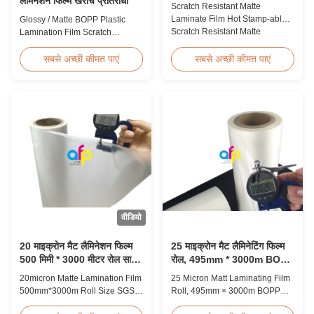
लैमिनेशन फिल्म खरोंच प्रतिरोधी
Scratch Resistant Matte
Laminate Film Hot Stamp-able
Glossy / Matte BOPP Plastic
Scratch Resistant Matte
Lamination Film Scratch
Laminate Film for Printing Paper
Resistant Glossy & Matte BOPP
and Cardboard Scratch resistant
Plastic Lamination Film Scratch
सबसे अच्छी कीमत पाएं
सबसे अच्छी कीमत पाएं
matte laminate film is one of the
Resistant Film Product
plastic laminate films we
Specifications Item Scratch
produce, featuring excellent
Resistant Film Material BOPP +
anti-scuff properties. It is
EVA Roll Width 180mm -
available for both wet and
1000mm Thickness 24micron -
thermal ...
32micron Roll Length 300m -
4000m Core Size 1 inch ...
वीडियो
20 माइक्रोन मैट लैमिनेशन फिल्म
25 माइक्रोन मैट लैमिनेटिंग फिल्म
500 मिमी * 3000 मीटर रोल साइज
रोल, 495mm * 3000m BOPP
एसजीएस प्रमाणन
लैमिनेटिंग फिल्म्स
20micron Matte Lamination Film
25 Micron Matt Laminating Film
500mm*3000m Roll Size SGS
Roll, 495mm × 3000m BOPP
Certification Product Overview
Lamination Films Matt 25micron