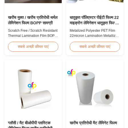
खरोंच मुक्त / खरोंच प्रतिरोधी थर्मल
धातुकृत पॉलिएस्टर पीईटी फिल्म 22
लेमिनेशन फिल्म BOPP सामग्री
माइक्रोन लेमिनेशन धातुकृत फिल्म
रोल
Scratch Free / Scratch Resistant
Metalized Polyester PET Film
Thermal Lamination Film BOPP
22micron Lamination Metallized
Material Product Overview Anti-
Film Roll
scratch thermal lamination film
Screen/Offset/Gravure/Intaglio
सबसे अच्छी कीमत पाएं
सबसे अच्छी कीमत पाएं
(also known as scratch free
Printing Supported Metalized
lamination film, scratch resistant
Polyester PET Film for Thermal
lamination film) is manufactured
Lamination Polyester PET
using BOPP base material. The
metalized thermal lamination
film features scratch resistant
film is suitable for various
coating on one ...
printing types including offset
printing, screen ...
ग्लॉसी / मैट बीओपीपी प्लास्टिक
खरोंच प्रतिरोधी मैट लैमिनेट फिल्म