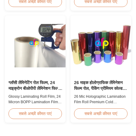
Hot Sales Chinese Factory Price
BOPP Thermal Lamination Film,
सबसे अच्छी कीमत पाएं
सबसे अच्छी कीमत पाएं
20micron Matte Lamination Film
Roll Measured 495mm × 3000m
achieved top sales quantity
Product Specifications
among 18micron to 30micron
Specifications AFP-L18 AFP-
matte lamination film in 2017.
L21 AFP-L24 AFP-L25 AFP-Y20
Our competitive advantage
AFP-Y25 AFP-Y27 Type Glossy
includes offering factory pricing
Glossy Glossy Glossy Matte
...
Matte Matte Thickness ...
ग्लॉसी लैमिनेटिंग रोल फिल्म, 24
26 माइक होलोग्राफिक लैमिनेशन
माइक्रोन बीओपीपी लैमिनेशन फिल्म
फिल्म रोल, पैकिंग प्रीमियम कोल्ड
445 मिमी * 3000 मीटर रोल
लैमिनेटिंग फिल्म
Glossy Laminating Roll Film, 24
26 Mic Holographic Lamination
Micron BOPP Lamination Film
Film Roll Premium Cold
445mm × 3000m Roll Product
Laminating Film 26mic Premium
Overview Glossy 24micron
Thermal BOPP Laser
सबसे अच्छी कीमत पाएं
सबसे अच्छी कीमत पाएं
BOPP Thermal Lamination Film,
Holographic Film Holographic
Roll 445mm Wide 3000m Long
Thermal Laminating Film Base
Product Specifications
Film BOPP PET 18 micron 18
Specifications Model No. AFP-
micron 12 micron 15 micron