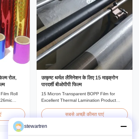
िल्म रोल,
उत्कृष्ट थर्मल लैमिनेशन के लिए 15 माइक्रोन
ल्म
पारदर्शी बीओपीपी फिल्म
Film Roll
15 Micron Transparent BOPP Film for
 26mic
Excellent Thermal Lamination Product
Holographic
Overview This highly transparent Thermal
nating Film
Lamination Film is designed to preserve the
ं
सबसे अच्छी कीमत पाएं
n 18 micron
original color and appearance of printed
stewartren
cron EVA 8
materials. Available in multiple thicknesses
micron
including 15micron, 18micron, 20micron,