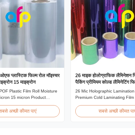
ीओएफ प्लास्टिक फिल्म रोल मॉइस्चर
26 माइक होलोग्राफिक लैमिनेशन फ
ाइक्रोन 15 माइक्रोन
पैकिंग प्रीमियम कोल्ड लैमिनेटिंग फि
POF Plastic Film Roll Moisture
26 Mic Holographic Lamination 
icron 15 micron Product
Premium Cold Laminating Film
lyolefin POF Heat Shrink Wrap
Premium Thermal BOPP Laser 
most widely used shrink
Film Holographic Thermal Lami
सबसे अच्छी कीमत पाएं
सबसे अच्छी कीमत पाए
terial due to being cost-
Base Film BOPP PET 18 micro
trong, shape-conforming and
12 micron 15 micron EVA 6 mi
t. This clear, elastic film with
micron EVA 12 micron EVA 10 