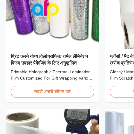
प्रिंट करने योग्य होलोग्राफिक थर्मल लैमिनेशन
ग्लॉसी / मैट 
फिल्म उपहार पैकेजिंग के लिए अनुकूलित
खरोंच प्रतिरो
Printable Holographic Thermal Lamination
Glossy / Mat
Film Customized For Gift Wrapping Various
Film Scratch
Design Holographic Thermal Lamination
BOPP Plastic
Film for Gift Wrapping Our comprehensive
Resistant Fi
सबसे अच्छी कीमत पाएं
range of holographic thermal lamination
Scratch Resi
films includes a broad selection of designs
EVA Roll W
specifically for gift wrapping applications.
Thickness 24
Laser ...
300m - 4000m