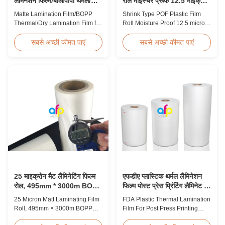
लैमिनेशन फिल्म/बीओपीपी थर्मल/
रोल मॉइस्चर प्रूफ 12.5 माइक्रोन
ड्राई लैमिनेशन फिल्म
15 माइक्रोन
Matte Lamination Film/BOPP
Shrink Type POF Plastic Film
Thermal/Dry Lamination Film for
Roll Moisture Proof 12.5 micron
Paper or Plastic Matte
15 micron Product Overview
Lamination Film/BOPP
Polyolefin POF Heat Shrink
सबसे अच्छी कीमत पाएं
सबसे अच्छी कीमत पाएं
Thermal/Dry Lamination Film for
Wrap Film is the most widely
Paper or Plastic Elegant Matt
used shrink packaging material
Lamination Hot Film Double
due to being cost-effective,
Corona Treatment valued
strong, shape-conforming and
42dynes Excellent Performance
tamper-evident. This clear,
at UV Spot and Hot Stamping!
elastic film with smooth texture
FDA PASSED What is BOPP ...
is ...
25 माइक्रोन मैट लैमिनेटिंग फिल्म
एफडीए प्लास्टिक थर्मल लैमिनेशन
रोल, 495mm * 3000m BOPP
फिल्म पोस्ट प्रेस प्रिंटिंग लैमिनेट के
लैमिनेटिंग फिल्म्स
लिए
25 Micron Matt Laminating Film
FDA Plastic Thermal Lamination
Roll, 495mm × 3000m BOPP
Film For Post Press Printing
Lamination Films Matt 25micron
Laminate Transparent Plastic