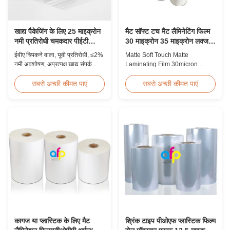
खाद्य पैकेजिंग के लिए 25 माइक्रोन
मैट सॉफ्ट टच मैट लैमिनेटिंग फिल्म
नमी प्रतिरोधी चमकदार पीईटी
30 माइक्रोन 35 माइक्रोन लक्जरी
लेमिनेट फिल्म
पैकेजिंग खपत के लिए
ईवीए चिपकने वाला, यूवी प्रतिरोधी, ≤2%
Matte Soft Touch Matte
नमी अवशोषण, अप्रत्यक्ष खाद्य संपर्क
Laminating Film 30micron
पैकेजिंग के लिए एफडीए-अनुपालक, खाद्य
35micron For Luxury Packaging
डिब्बों और जमे हुए खाद्य बक्से के लिए
Consumption Fingerprint Free
सबसे अच्छी कीमत पाएं
सबसे अच्छी कीमत पाएं
आदर्श के साथ 25 माइक्रोन नमी
Soft Touch Matte Laminating
प्रतिरोधी चमक पीईटी थर्मल लेमिनेशन
Film for Luxury Packaging
फिल्म।
Consumption Unlike standard
soft touch films, our fingerprint-
free laminate is specifically
engineered for luxury packaging
applications. ...
कागज या प्लास्टिक के लिए मैट
श्रिंक टाइप पीओएफ प्लास्टिक फिल्म