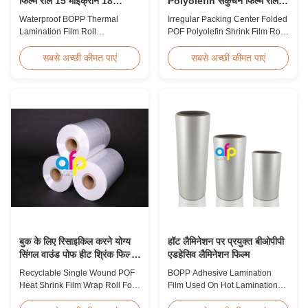
फिल्म रोल 15 माइक्रोन 18
Polyolefin संकुचन फिल्म रोल
माइक्रोन 20 माइक्रोन 23
पैकेजिंग के लिए
Waterproof BOPP Thermal
Irregular Packing Center Folded
माइक्रोन 25 माइक्रोन
Lamination Film Roll
POF Polyolefin Shrink Film Roll
Trustworthy Professional BOPP
For Packaging High Strength
Thermal Roll Laminating Film
Irregular Packing Center Folded
सबसे अच्छी कीमत पाएं
सबसे अच्छी कीमत पाएं
Supplier As a professional
POF Polyolefin Heat Shrink Film
manufacturer and supplier of
For Packaging Product
BOPP thermal roll laminating
Overview Product Name:
film, we have been trusted by
Polyolefin POF Heat Shrink
clients since 2008. We produce
Wrap FilmMaterial: PP +
high-quality roll laminating film
PEShrinkage ratio: over
using 8 high...
60%Thickness: 12.5micron ...
बुक के लिए रिसाइकिल करने योग्य
हॉट लैमिनेशन पर प्रयुक्त बीओपीपी
सिंगल वाउंड पोफ हीट श्रिंक फिल्म
एडहेसिव लैमिनेशन फिल्म
रैप रोल
Recyclable Single Wound POF
BOPP Adhesive Lamination
Heat Shrink Film Wrap Roll For
Film Used On Hot Lamination
Book Product Overview
BOPP Thermal lamination film is