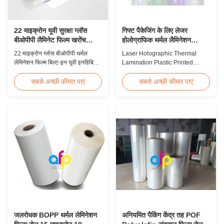
22 माइक्रोन यूवी सुरक्षा ग्लॉस
गिफ्ट पैकेजिंग के लिए लेजर
बीओपीपी लैमिनेट फिल्म खरोंच
होलोग्राफिक थर्मल लैमिनेशन
प्रतिरोधी
प्लास्टिक प्रिंटेड मेटलाइज्ड फिल्म
22 माइक्रोन ग्लोस बीओपीपी थर्मल
Laser Holographic Thermal
लेमिनेशन फिल्म बिल्ट-इन यूवी इनहिबिटर,
Lamination Plastic Printed
स्क्रैच प्रतिरोधी हार्ड कोटिंग, 2000 मिमी
Metalized Film for Gift
चौड़ाई और ≥92% ऑप्टिकल स्पष्टता के
Packaging Product Overview
सबसे अच्छी कीमत पाएं
सबसे अच्छी कीमत पाएं
साथ, आउटडोर साइनेज, पोस्टर और
Gift Packaging Film Laser
दीर्घकालिक डिस्प्ले अनुप्रयोगों के लिए
Holographic Thermal
डिज़ाइन की गई है।
Lamination Plastic Printed
Metalized Film offers a broad
range of designs for wrapping
gifts. This laser holographic
lamination film makes
packaging ...
जलरोधक BOPP थर्मल लेमिनेशन
अनियमित पैकिंग केंद्र तह POF