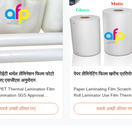
 पीईटी थर्मल लैमिनेशन फिल्म फोटो
पेपर लैमिनेटिंग फिल्म खरोंच प्रतिरो
लिए एसजीएस अनुमोदन
 PET Thermal Lamination Film
Paper Laminating Film Scratch
amination SGS Approval
Roll Laminator Use Film Therm
view We produce high clarity
Lamination Film, Glossy / Matt 
amination film rolls with
Paper Laminate We produce tw
सबसे अच्छी कीमत पाएं
सबसे अच्छी कीमत पाए
nging from 12 micron to 350
thermal lamination film based o
 glossy and matte finishing
material for different printing 
available. Popular thickness
paper thickness: BOPP Therma