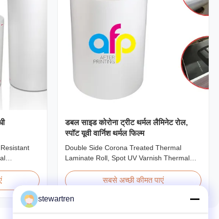
धी
डबल साइड कोरोना ट्रीट थर्मल लैमिनेट रोल,
स्पॉट यूवी वार्निश थर्मल फिल्म
 Resistant
Double Side Corona Treated Thermal
al
Laminate Roll, Spot UV Varnish Thermal
Film For
Film Product Overview Double Sides
o types of
Corona Treated Thermal Lamination Film,
ं
सबसे अच्छी कीमत पाएं
n base film
specially designed for optimal performance
stewartren
methods and
with Spot UV Varnish applications. Technical
l Lamination
Specifications Parameter Specification