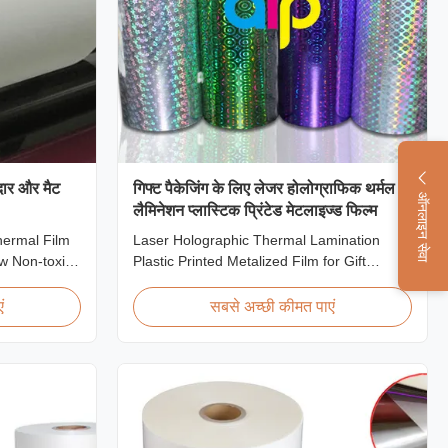
दार और मैट
गिफ्ट पैकेजिंग के लिए लेजर होलोग्राफिक थर्मल
ऑनलाइन सेवा
लैमिनेशन प्लास्टिक प्रिंटेड मेटलाइज्ड फिल्म
ermal Film
Laser Holographic Thermal Lamination
w Non-toxic,
Plastic Printed Metalized Film for Gift
ring high
Packaging Product Overview Gift Packaging
ow static
Film Laser Holographic Thermal Lamination
ं
सबसे अच्छी कीमत पाएं
ng corona
Plastic Printed Metalized Film offers a broad
 easy tear-
range of designs for wrapping gifts. This
 is primarily
laser holographic lamination film makes
packaging ...