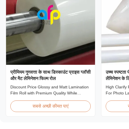
प्रीमियम गुणवत्ता के साथ डिस्काउंट प्राइस ग्लॉसी
उच्च स्पष्टता
और मैट लेमिनेशन फिल्म रोल
लैमिनेशन के 
Discount Price Glossy and Matt Lamination
High Clarify
Film Roll with Premium Quality While
For Photo L
offering discount pricing for glossy and
Product Over
matte lamination film rolls, we maintain
PET thermal l
सबसे अच्छी कीमत पाएं
premium quality with the utmost sincerity.
thickness ra
This special offer is designed for partners
micron. Both
who are building excellent reputations in
options are 