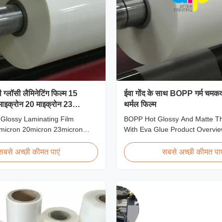
ग्लॉसी लैमिनेटिंग फिल्म 15
ईवा गोंद के साथ BOPP गर्म चमक
माइक्रोन 20 माइक्रोन 23
थर्मल फिल्म
माइक्रोन
Glossy Laminating Film
BOPP Hot Glossy And Matte Th
micron 20micron 23micron
With Eva Glue Product Overvie
h Gloss Laminate Plastic Roll
pollution-free thermal film featu
5micron to 30micron Shine
transparency, excellent gloss, l
सबसे अच्छी कीमत पाएं
सबसे अच्छी कीमत पाए
l Lamination Film As a
properties, wear resistance, lo
plastic roll supplier for BOPP
aging life, minimal defects, and
ination Film, we produce high
off characteristics. This product
 rolls that ...
...