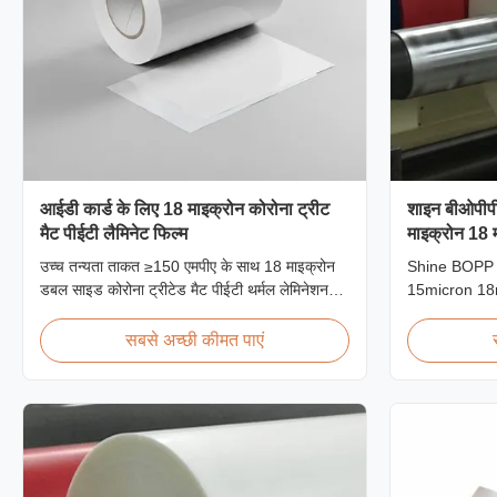
आईडी कार्ड के लिए 18 माइक्रोन कोरोना ट्रीट
शाइन बीओपीपी 
मैट पीईटी लैमिनेट फिल्म
माइक्रोन 18 
माइक्रोन 25 
उच्च तन्यता ताकत ≥150 एमपीए के साथ 18 माइक्रोन
Shine BOPP 
डबल साइड कोरोना ट्रीटेड मैट पीईटी थर्मल लेमिनेशन
15micron 18
फिल्म, विशेष रूप से बेहतर बॉन्डिंग और स्थायित्व के साथ
25micron Hig
आईडी कार्ड, बैज और क्रेडेंशियल सुरक्षा के लिए डिज़ाइन
Thickness 1
सबसे अच्छी कीमत पाएं
की गई है।
BOPP Therma
professional 
Thermal Lam
gloss laminate