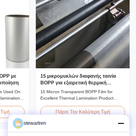
OPP με
15 μικρομυκλών διαφανής ταινία
τοποίηση
BOPP για εξαιρετική θερμική
λαμίνωση
lm Used On
15 Micron Transparent BOPP Film for
lamination
Excellent Thermal Lamination Product
ting methods,
Overview This highly transparent Thermal
nsists of
Lamination Film is designed to preserve the
 Τιμή
Πάρτε Την Καλύτερη Τιμή
als. BOPP
original color and appearance of printed
stewartren
ne) serves as
materials. Available in multiple thicknesses
 extrusion
including 15micron, 18micron, 20micron,