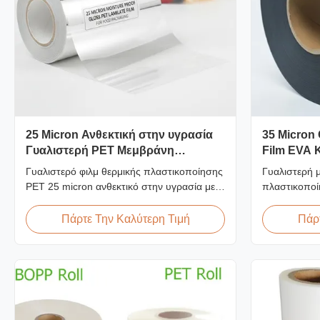
25 Micron Ανθεκτική στην υγρασία
35 Micron
Γυαλιστερή PET Μεμβράνη
Film EVA 
Επικάλυψης για Συσκευασία
60m/min
Γυαλιστερό φιλμ θερμικής πλαστικοποίησης
Γυαλιστερή 
Τροφίμων
PET 25 micron ανθεκτικό στην υγρασία με
πλαστικοποί
κόλλα EVA, ανθεκτικό στην υπεριώδη
κορεατική κ
ακτινοβολία, ≤2% απορρόφηση υγρασίας,
πλάτος 2200
Πάρτε Την Καλύτερη Τιμή
Πάρτ
συμβατό με FDA για έμμεση επαφή με
πλαστικοποί
τρόφιμα, ιδανικό για κουτιά τροφίμων και
92%, σχεδια
κουτιά κατεψυγμένων τροφίμων.
μεγάλου όγκ
δημοσίευσης