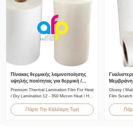
Πίνακας θερμικής λαμινοποίησης
Γυαλιστερ
υψηλής ποιότητας για θερμική /
Μεμβράνη
ξηρή λαμινοποίηση 12 - 350 μm
Ανθεκτική 
Premium Thermal Lamination Film For Heat
Glossy / Mat
/ Dry Lamination 12 - 350 Micron Heat / Hot
Film Scratch
/ Dry Lamination Use Premium Laminating
BOPP Plastic
Roll Thermal Lamination Film BOPP
Resistant Fi
Πάρτε Την Καλύτερη Τιμή
Πάρτ
Thermal Lamination Film Technical
Scratch Resi
Specifications Parameter Specification
EVA Roll W
Material BOPP (Biaxially Oriented
Thickness 24