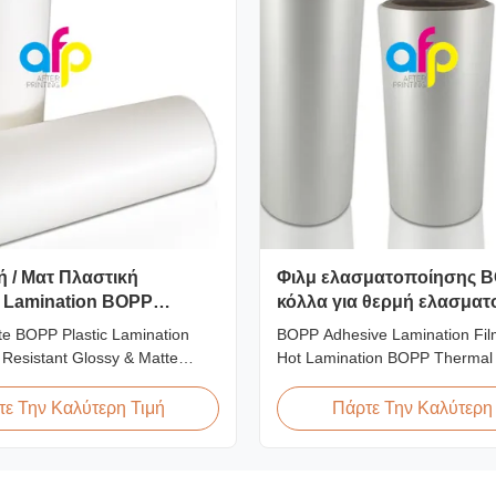
ή / Ματ Πλαστική
Φιλμ ελασματοποίησης B
 Lamination BOPP
κόλλα για θερμή ελασμα
στις Γρατσουνιές
te BOPP Plastic Lamination
BOPP Adhesive Lamination Fi
 Resistant Glossy & Matte
Hot Lamination BOPP Thermal 
 Lamination Film Scratch
film is suitable for various prin
lm Product Specifications Item
particularly offset printing. It co
ε Την Καλύτερη Τιμή
Πάρτε Την Καλύτερη
stant Film Material BOPP +
BOPP + EVA composite materi
idth 180mm - 1000mm
(biaxially oriented polypropyle
micron - 32micron Roll Length
the base film produced through