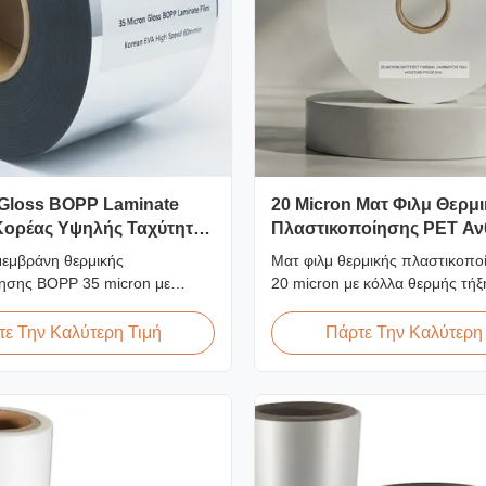
 Gloss BOPP Laminate
20 Micron Ματ Φιλμ Θερμ
Κορέας Υψηλής Ταχύτητας
Πλαστικοποίησης PET Αν
στην Υγρασία EVA
μεμβράνη θερμικής
Ματ φιλμ θερμικής πλαστικοπ
ησης BOPP 35 micron με
20 micron με κόλλα θερμής τήξ
όλλα EVA κορυφαίας ποιότητας,
προστασία από την υγρασία, κ
 mm, ταχύτητα
πλαστικοποίηση εύκαμπτης συ
ε Την Καλύτερη Τιμή
Πάρτε Την Καλύτερη
ησης 60 m/min, οπτική διαύγεια
σε ταχύτητες έως 60 m/min.
σμένη για εξώφυλλο βιβλίων
ου και πλαστικοποίηση
.