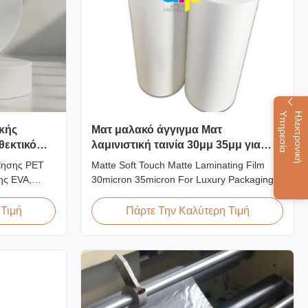
α
Η
λ
ε
κ
τ
ρ
ο
ν
ι
κ
ή
Υ
π
η
ρ
ε
σ
ί
ικής
Ματ μαλακό άγγιγμα Ματ
θεκτικό
λαμινιστική ταινία 30μμ 35μμ για
καταναλωτική συσκευασία
οίησης PET
Matte Soft Touch Matte Laminating Film
πολυτελείας
ης EVA,
30micron 35micron For Luxury Packaging
ατάλληλη για
Consumption Fingerprint Free Soft Touch
σκευασίας
Matte Laminating Film for Luxury Packaging
 Τιμή
Πάρτε Την Καλύτερη Τιμή
Consumption Unlike standard soft touch
films, our fingerprint-free laminate is
specifically engineered for luxury packaging
applications. ...