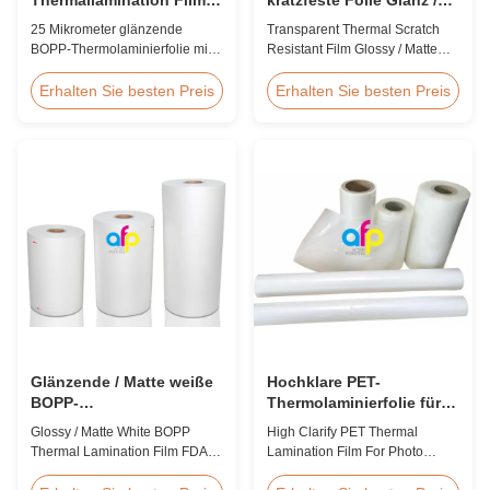
koreanische EVA 2200mm
Matte Finish
25 Mikrometer glänzende
Transparent Thermal Scratch
Laminationsfolie SGS-
BOPP-Thermolaminierfolie mit
Resistant Film Glossy / Matte
Zulassung
koreanischem EVA-Kleber, 2200
Finish Laminating Film SGS
mm maximale Breite, hohe
Approval Price Offer Glossy and
Erhalten Sie besten Preis
Erhalten Sie besten Preis
Zugfestigkeit ≥150 MPa, ideal
Matte Scratch Resistant Thermal
für den Dokumenten- und
Lamination Film China Supplier
Fotoschutz mit kristallklarer
Item Price Offer Glossy and
Transparenz.
Matte Scratch Resistant Thermal
Lamination Film China Supplier
Material BOPP + EVA Roll ...
Glänzende / Matte weiße
Hochklare PET-
BOPP-
Thermolaminierfolie für
Thermolaminierfolie,
Fotolaminierung SGS-
Glossy / Matte White BOPP
High Clarify PET Thermal
FDA-zertifiziert
Zulassung
Thermal Lamination Film FDA
Lamination Film For Photo
Certificate Passed Premium
Lamination SGS Approval