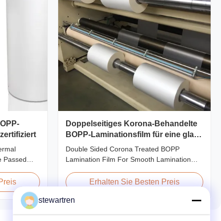
BOPP-
Doppelseitiges Korona-Behandelte
rtifiziert
BOPP-Laminationsfilm für eine glatte
Lamination
ermal
Double Sided Corona Treated BOPP
te Passed
Lamination Film For Smooth Lamination
Thermal
Product Overview Our Thermal Lamination
 Lamination
Films are manufactured using Multiple
Preis
Erhalten Sie Besten Preis
ned for paper
Extrusion technology, ensuring superior
stewartren
m as the base
finish and excellent adhesion to printed
eat-sensitive
materials. Compatible with both Hot and