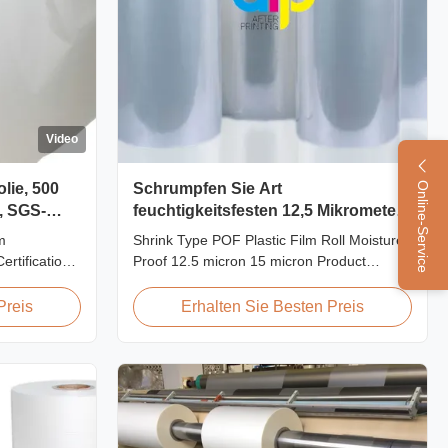
Video
lie, 500
Schrumpfen Sie Art
Online-Service
, SGS-
feuchtigkeitsfesten 12,5 Mikrometer
des POF-Plastikfilmstreifens 15
m
Shrink Type POF Plastic Film Roll Moisture
Mikrometer
rtification
Proof 12.5 micron 15 micron Product
hinese
Overview Polyolefin POF Heat Shrink Wrap
Lamination
Film is the most widely used shrink
Preis
Erhalten Sie Besten Preis
ity among
packaging material due to being cost-
ination film
effective, strong, shape-conforming and
ntage
tamper-evident. This clear, elastic film with
...
smooth texture is ...