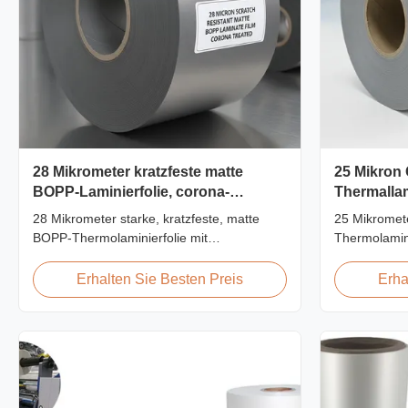
28 Mikrometer kratzfeste matte
25 Mikron
BOPP-Laminierfolie, corona-
Thermallam
behandelt
EVA 2200
28 Mikrometer starke, kratzfeste, matte
25 Mikromet
BOPP-Thermolaminierfolie mit
Thermolamin
doppelseitiger Koronabehandlung,
Kleber, 220
kundenspezifische Breite von 360 mm bis
Zugfestigkei
Erhalten Sie Besten Preis
Erha
1920 mm, Bleistifthärte ≥3H, entwickelt für
Dokumenten-
die industrielle Laminierung nach dem
kristallklare
Druck mit hervorragender Abriebfestigkeit.