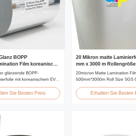
 Glanz BOPP
20 Mikron matte Laminierfo
ination Film koreanische
mm x 3000 m Rollengröße
mm
Zertifizierung
er glänzende BOPP-
20micron Matte Lamination Fil
ierfolie mit koreanischem EVA-
500mm*3000m Roll Size SGS Ce
0 mm maximale Breite, hohe
Product Overview Hot Sales C
t ≥150 MPa, ideal für den
Factory Price 20micron Matte 
lten Sie Besten Preis
Erhalten Sie Besten 
 und Fotoschutz mit
Film achieved top sales quant
r Transparenz.
18micron to 30micron matte lam
in 2017. Our competitive adva
includes offering factory pricing 