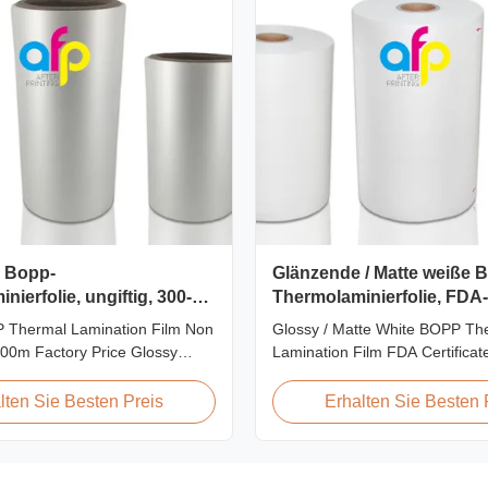
 Bopp-
Glänzende / Matte weiße 
ierfolie, ungiftig, 300-
Thermolaminierfolie, FDA-ze
 Thermal Lamination Film Non
Glossy / Matte White BOPP Th
000m Factory Price Glossy
Lamination Film FDA Certifica
or Thermal Lamination Non-
Premium Quality White BOPP 
ion-free, high transparency and
Laminating Film BOPP Thermal
lten Sie Besten Preis
Erhalten Sie Besten 
atic, wear resistance, long
Film is a plastic thin film desig
rona, few defects and good
lamination. It utilizes BOPP fil
This product is mainly used for
material layer and EVA as the h