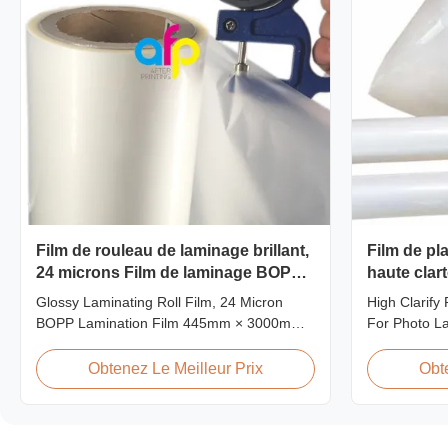
Film de rouleau de laminage brillant,
Film de pl
24 microns Film de laminage BOPP
haute clart
445mm * 3000m Rouleau
photos, a
Glossy Laminating Roll Film, 24 Micron
High Clarify
BOPP Lamination Film 445mm × 3000m
For Photo L
Roll Product Overview Glossy 24micron
Product Over
BOPP Thermal Lamination Film, Roll
PET thermal l
Obtenez Le Meilleur Prix
Obt
445mm Wide 3000m Long Product
thickness ra
Specifications Specifications Model No.
micron. Both
AFP-L18 AFP-L21 AFP-L24 AFP-L25 AFP-
options are 