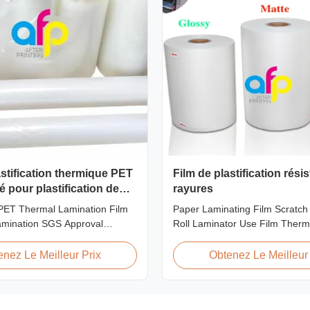
astification thermique PET
Film de plastification rési
é pour plastification de
rayures
pprouvé SGS
 PET Thermal Lamination Film
Paper Laminating Film Scratch
amination SGS Approval
Roll Laminator Use Film Therm
view We produce high clarity
Lamination Film, Glossy / Matt 
amination film rolls with
Paper Laminate We produce tw
enez Le Meilleur Prix
Obtenez Le Meilleur 
nging from 12 micron to 350
thermal lamination film based o
 glossy and matte finishing
material for different printing 
available. Popular thickness
paper thickness: BOPP Therma