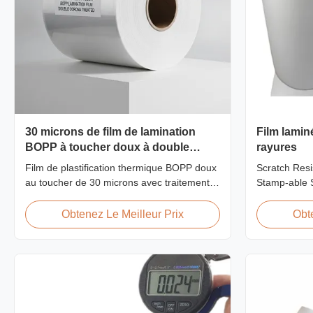
30 microns de film de lamination
Film lamin
BOPP à toucher doux à double
rayures
couronne traité
Film de plastification thermique BOPP doux
Scratch Resi
au toucher de 30 microns avec traitement
Stamp-able S
corona double face (≥42 dynes), finition
Laminate Fil
tactile veloutée, idéal pour les albums photo
Cardboard Sc
Obtenez Le Meilleur Prix
Obt
haut de gamme, les livres de mariage et les
film is one o
finitions d'impression de luxe. Largeur et
produce, feat
longueur personnalisées disponibles.
properties. I
thermal ...