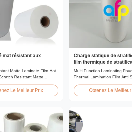
é mat résistant aux
Charge statique de stratif
film thermique de stratific
d'animal familier de poch
stant Matte Laminate Film Hot
Multi Function Laminating Pou
fonction multi anti
cratch Resistant Matte
Thermal Lamination Film Anti S
m for Printing Paper and
Overview BOPP Thermal laminat
ratch resistant matte laminate
workable for different ways of p
enez Le Meilleur Prix
Obtenez Le Meilleur 
f the plastic laminate films we
especially offset printing. It is
uring excellent anti-scuff
BOPP + EVA. BOPP, abbreviati
t is available for both wet and
biaxially oriented polypropylene
film that ...