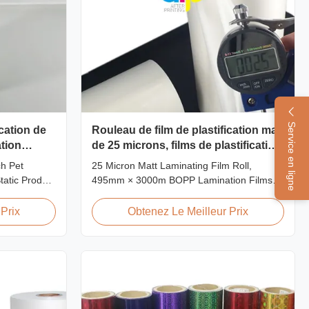
Service en ligne
ication de
Rouleau de film de plastification mat
ation
de 25 microns, films de plastification
e de
BOPP de 495 mm * 3000 m
ch Pet
25 Micron Matt Laminating Film Roll,
tatic Product
495mm × 3000m BOPP Lamination Films
ion film is
Matt 25micron BOPP Thermal Lamination
rinting,
Film, Roll Measured 495mm × 3000m
Prix
Obtenez Le Meilleur Prix
 composited of
Product Specifications Specifications AFP-
on of
L18 AFP-L21 AFP-L24 AFP-L25 AFP-Y20
, is the base
AFP-Y25 AFP-Y27 Type Glossy Glossy
Glossy Glossy Matte Matte Matte Thickness
...