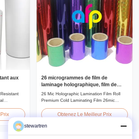
stant aux
26 microgrammes de film de
laminage holographique, film de
laminage à froid haut de gamme
 Resistant
26 Mic Holographic Lamination Film Roll
al
Premium Cold Laminating Film 26mic
Film For
Premium Thermal BOPP Laser Holographic
o types of
Film Holographic Thermal Laminating Film
Prix
Obtenez Le Meilleur Prix
n base film
Base Film BOPP PET 18 micron 18 micron
stewartren
methods and
12 micron 15 micron EVA 6 micron EVA 8
l Lamination
micron EVA 12 micron EVA 10 micron