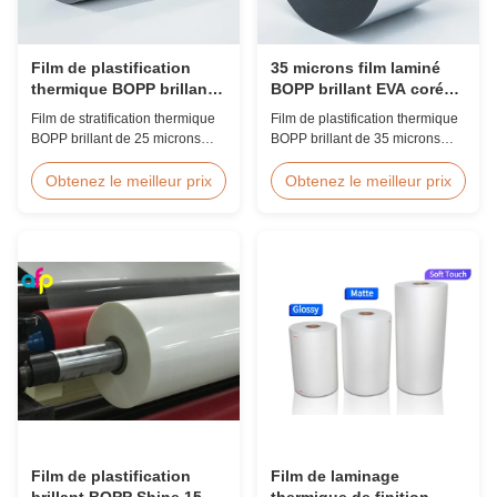
Film de plastification
35 microns film laminé
thermique BOPP brillant
BOPP brillant EVA coréen
25 microns EVA coréen
à grande vitesse 60m/min
Film de stratification thermique
Film de plastification thermique
2200mm
BOPP brillant de 25 microns
BOPP brillant de 35 microns
avec adhésif EVA coréen,
avec adhésif EVA coréen de
largeur maximale de 2 200 mm,
qualité supérieure, largeur de 2
Obtenez le meilleur prix
Obtenez le meilleur prix
haute résistance à la traction ≥
200 mm, vitesse de plastification
150 MPa, idéal pour la
de 60 m/min, clarté optique de
protection des documents et des
92 %, conçu pour la
photos avec une transparence
plastification de couvertures de
cristalline.
livres et d'édition à grand
volume.
Film de plastification
Film de laminage
brillant BOPP Shine 15
thermique de finition