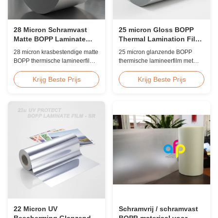
28 Micron Schramvast
25 micron Gloss BOPP
Matte BOPP Laminate
Thermal Lamination Film
Film Corona behandeld
Koreaans EVA 2200mm
28 micron krasbestendige matte
25 micron glanzende BOPP
BOPP thermische lamineerfilm
thermische lamineerfilm met
met dubbelzijdige
Koreaanse EVA-kleefstof,
coronabehandeling,
maximale breedte van 2200
Krijg Beste Prijs
Krijg Beste Prijs
aangepaste breedte van 360
mm, hoge treksterkte ≥150 MPa,
mm tot 1920 mm, ≥3H
ideaal voor document- en
potloodhardheid, ontworpen
fotobescherming met
voor industrieel lamineren na
kristalheldere transparantie.
het persen met superieure
slijtvastheid.
22 Micron UV
Schramvrij / schramvast
Bescherming Glanzende
BOPP-materiaal voor