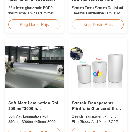
BOPP Laminate Film
thermische laminatie
22 micron glanzende BOPP
Scratch Free / Scratch Resistant
Krasbestendig
thermische lamineerfilm met
Thermal Lamination Film BOPP
ingebouwde UV-remmers,
Material Product Overview Anti-
krasbestendige harde coating,
scratch thermal lamination film
Krijg Beste Prijs
Krijg Beste Prijs
2000 mm breed en ≥92%
(also known as scratch free
optische helderheid, ontworpen
lamination film, scratch resistant
voor bewegwijzering buiten,
lamination film) is manufactured
posters en langdurige
using BOPP base material. The
weergavetoepassingen.
film features scratch resistant
coating on one ...
Soft Matt Lamination Roll
Stretch Transparante
350mm*3000m
Printfolie Glanzend En
445mm*3000m Meerdere
Mat BOPP EVA
Soft Matt Lamination Roll
Stretch Transparent Printing
extrusie
350mm*3000m 445mm*3000m
Film Glossy And Matte BOPP
Multiple Extrusion Leading
EVA Product Overview Non-