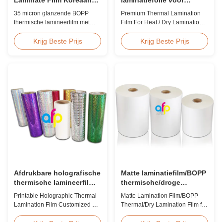
EVA Hoge Snelheid
warm/droog lamineren 12
35 micron glanzende BOPP
Premium Thermal Lamination
60m/min
- 350 micron
thermische lamineerfilm met
Film For Heat / Dry Lamination
premium Koreaanse EVA-
12 - 350 Micron Heat / Hot / Dry
kleefstof, 2200 mm breed, 60
Lamination Use Premium
Krijg Beste Prijs
Krijg Beste Prijs
m/min lamineersnelheid, 92%
Laminating Roll Thermal
optische helderheid, ontworpen
Lamination Film BOPP Thermal
voor het lamineren van grote
Lamination Film Technical
boekomslagen en publicaties.
Specifications Parameter
Specification Material BOPP
(Biaxially Oriented
Polypropylene) Film Thickness
...
Afdrukbare holografische
Matte laminatiefilm/BOPP
thermische lamineerfilm
thermische/droge
op maat voor
laminatiefilm voor papier
Printable Holographic Thermal
Matte Lamination Film/BOPP
cadeauverpakkingen
of kunststof
Lamination Film Customized For
Thermal/Dry Lamination Film for
Gift Wrapping Various Design
Paper or Plastic Matte