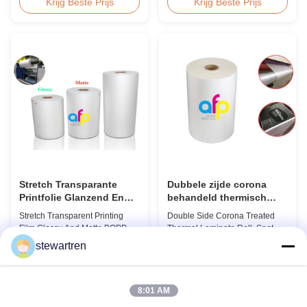
Holographic Thermal
Lamination Film/BOPP
Krijg Beste Prijs
Krijg Beste Prijs
Lamination Film for Gift
Thermal/Dry Lamination Film for
Wrapping Our comprehensive
Paper or Plastic Elegant Matt
range of holographic thermal
Lamination Hot Film Double
lamination films includes a
Corona Treatment valued
broad selection of designs
42dynes Excellent Performance
specifically for gift wrapping
at UV Spot and Hot Stamping!
applications. Laser ...
FDA PASSED What is BOPP ...
Stretch Transparante
Dubbele zijde corona
Printfolie Glanzend En
behandeld thermisch
Mat BOPP EVA
gelamineerd rollen, Spot
Stretch Transparent Printing
Double Side Corona Treated
UV vernis thermische film
Film Glossy And Matte BOPP
Thermal Laminate Roll, Spot UV
EVA Product Overview Non-
Varnish Thermal Film Product
stewartren
toxic, pollution-free, high
Overview Double Sides Corona
Krijg Beste Prijs
Krijg Beste Prijs
transparency and gloss, low
Treated Thermal Lamination
static, wear resistance, long
Film, specially designed for
ageing of corona, few defects
optimal performance with Spot
8:01 AM
and good tearing off. This
UV Varnish applications.