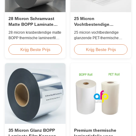
28 Micron Schramvast
25 Micron
Matte BOPP Laminate
Vochtbestendige
Film Corona behandeld
Glanzende PET-folie voor
28 micron krasbestendige matte
25 micron vochtbestendige
Voedselverpakking
BOPP thermische lamineerfilm
glanzende PET-thermische
met dubbelzijdige
lamineerfilm met EVA-kleefstof,
coronabehandeling,
UV-bestendig, ≤2%
Krijg Beste Prijs
Krijg Beste Prijs
aangepaste breedte van 360
vochtopname, FDA-conform
mm tot 1920 mm, ≥3H
voor indirecte
potloodhardheid, ontworpen
voedselcontactverpakkingen,
voor industrieel lamineren na
ideaal voor voedseldozen en
het persen met superieure
diepvriesvoedseldozen.
slijtvastheid.
35 Micron Glanz BOPP
Premium thermische
Laminate Film Koreaanse
laminatiefolie voor