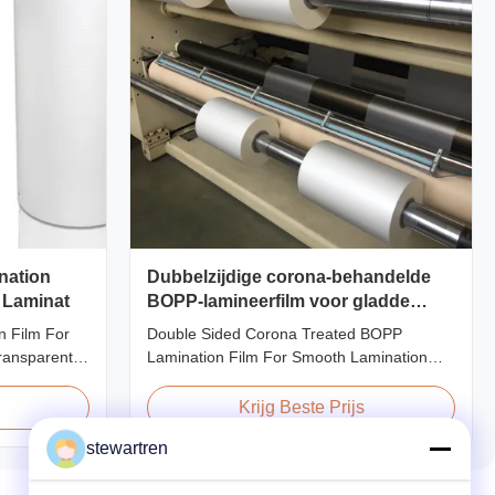
nation
Dubbelzijdige corona-behandelde
 Laminat
BOPP-lamineerfilm voor gladde
lamineering
n Film For
Double Sided Corona Treated BOPP
ransparent
Lamination Film For Smooth Lamination
 Film for
Product Overview Our Thermal Lamination
BOPP
Films are manufactured using Multiple
Krijg Beste Prijs
meter
Extrusion technology, ensuring superior
stewartren
axially
finish and excellent adhesion to printed
Thickness
materials. Compatible with both Hot and