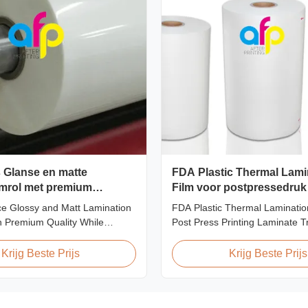
s Glanse en matte
FDA Plastic Thermal Lami
lmrol met premium
Film voor postpressedruk
ce Glossy and Matt Lamination
FDA Plastic Thermal Laminatio
th Premium Quality While
Post Press Printing Laminate T
ount pricing for glossy and
Plastic Roll Thermal Lamination
ion film rolls, we maintain
Post-press Printing Laminate 
Krijg Beste Prijs
Krijg Beste Prijs
ty with the utmost sincerity.
Thermal Lamination Film Para
offer is designed for partners
Specification Material BOPP (Bi
ing excellent reputations in
Oriented Polypropylene) Film 