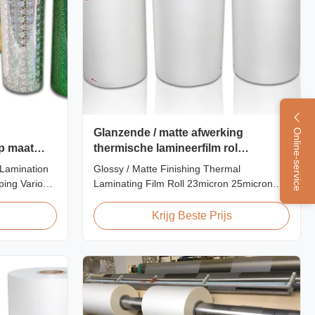
Glanzende / matte afwerking
Online-service
op maat
thermische lamineerfilm rol
n
23micron 25micron
 Lamination
Glossy / Matte Finishing Thermal
ping Various
Laminating Film Roll 23micron 25micron
amination
FDA Quality Thermal Laminating Film Roll
mprehensive
Thermal Laminating Film Roll is used to
Krijg Beste Prijs
amination
laminate printed paper or paperboard by
n of designs
heating the coated EVA via roll laminator
plications.
machines. Available in two finishings:
Glossy (also called Bright ...