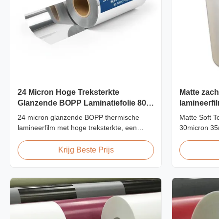
24 Micron Hoge Treksterkte
Matte zach
Glanzende BOPP Laminatiefolie 80-
lamineerfi
120C Nabewerking
Voor luxe
24 micron glanzende BOPP thermische
Matte Soft T
lamineerfilm met hoge treksterkte, een
30micron 35
treksterkte van ≥150 MPa, een
Consumption 
bedrijfstemperatuurbereik van 80-120 °C en
Matte Lamina
Krijg Beste Prijs
een lamineersnelheid van 60 m/min,
Consumption 
geoptimaliseerd voor afwerking na het
films, our fi
drukken in commerciële printomgevingen.
specifically
applications. 