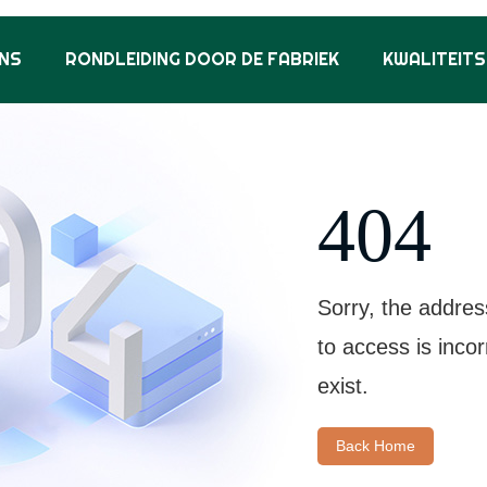
NS
RONDLEIDING DOOR DE FABRIEK
KWALITEIT
404
Sorry, the addres
to access is inco
exist.
Back Home