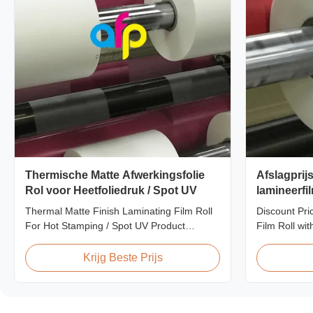
Thermische Matte Afwerkingsfolie
Afslagprij
Rol voor Heetfoliedruk / Spot UV
lamineerfi
kwaliteit
Thermal Matte Finish Laminating Film Roll
Discount Pri
For Hot Stamping / Spot UV Product
Film Roll wi
Overview Thermal Roll Matte Laminating
offering disc
Film 42 Dynes Double Corona Treatment
matte laminat
Krijg Beste Prijs
Thermal Roll Matte Laminating Film for Hot
premium quali
Stamping and Spot UV Product
This special 
Specifications Specifications Model No.
who are build