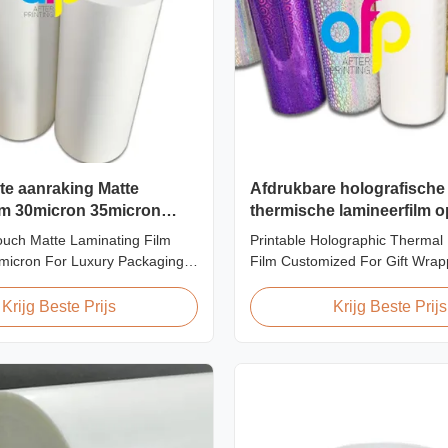
te aanraking Matte
Afdrukbare holografische
lm 30micron 35micron
thermische lamineerfilm 
 verpakkingen
voor cadeauverpakkinge
ouch Matte Laminating Film
Printable Holographic Thermal
micron For Luxury Packaging
Film Customized For Gift Wrap
Fingerprint Free Soft Touch
Design Holographic Thermal L
ting Film for Luxury Packaging
Film for Gift Wrapping Our co
Krijg Beste Prijs
Krijg Beste Prijs
Unlike standard soft touch
range of holographic thermal l
ngerprint-free laminate is
films includes a broad selectio
 engineered for luxury packaging
specifically for gift wrapping ap
...
Laser ...