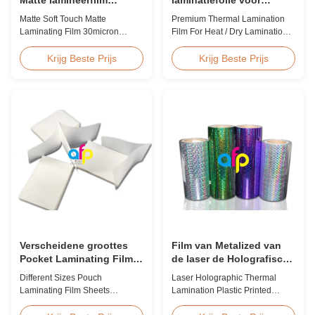
30micron 35micron Voor
warm/droog lamineren 12
Matte Soft Touch Matte
Premium Thermal Lamination
luxe verpakkingen
- 350 micron
Laminating Film 30micron
Film For Heat / Dry Lamination
35micron For Luxury Packaging
12 - 350 Micron Heat / Hot / Dry
Consumption Fingerprint Free
Lamination Use Premium
Krijg Beste Prijs
Krijg Beste Prijs
Soft Touch Matte Laminating
Laminating Roll Thermal
Film for Luxury Packaging
Lamination Film BOPP Thermal
Consumption Unlike standard
Lamination Film Technical
soft touch films, our fingerprint-
Specifications Parameter
free laminate is specifically
Specification Material BOPP
engineered for luxury packaging
(Biaxially Oriented
applications. ...
Polypropylene) Film Thickness
...
Verscheidene groottes
Film van Metalized van
Pocket Laminating Film
de laser de Holografische
Sheets Vochtbestendige
Thermische Laminering
Different Sizes Pouch
Laser Holographic Thermal
BV-certificering
Plastiek Gedrukte voor
Laminating Film Sheets
Lamination Plastic Printed
Gift Verpakking
Moisture Proof BV Certification
Metalized Film for Gift