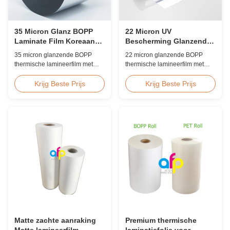
35 Micron Glanz BOPP
22 Micron UV
Laminate Film Koreaanse
Bescherming Glanzende
EVA Hoge Snelheid
BOPP Laminate Film
35 micron glanzende BOPP
22 micron glanzende BOPP
60m/min
Krasbestendig
thermische lamineerfilm met
thermische lamineerfilm met
premium Koreaanse EVA-
ingebouwde UV-remmers,
kleefstof, 2200 mm breed, 60
krasbestendige harde coating,
Krijg Beste Prijs
Krijg Beste Prijs
m/min lamineersnelheid, 92%
2000 mm breed en ≥92%
optische helderheid, ontworpen
optische helderheid, ontworpen
voor het lamineren van grote
voor bewegwijzering buiten,
boekomslagen en publicaties.
posters en langdurige
weergavetoepassingen.
Matte zachte aanraking
Premium thermische
Matte lamineerfilm
laminatiefolie voor