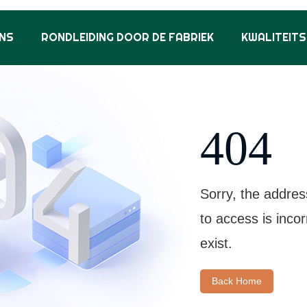
NS
RONDLEIDING DOOR DE FABRIEK
KWALITEIT
404
Sorry, the addres
to access is inco
exist.
Back Home