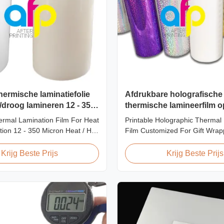
ermische laminatiefolie
Afdrukbare holografische
droog lamineren 12 - 350
thermische lamineerfilm 
voor cadeauverpakkinge
rmal Lamination Film For Heat
Printable Holographic Thermal
tion 12 - 350 Micron Heat / Hot
Film Customized For Gift Wrap
ation Use Premium Laminating
Design Holographic Thermal L
l Lamination Film BOPP
Film for Gift Wrapping Our co
Krijg Beste Prijs
Krijg Beste Prijs
nation Film Technical
range of holographic thermal l
ns Parameter Specification
films includes a broad selectio
P (Biaxially Oriented
specifically for gift wrapping ap
e) Film Thickness ...
Laser ...