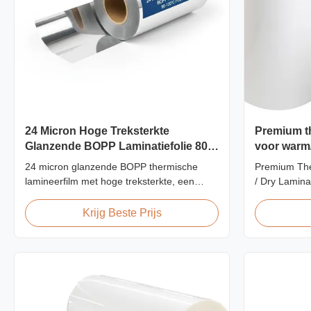
24 Micron Hoge Treksterkte
Premium th
Glanzende BOPP Laminatiefolie 80-
voor warm/
120C Nabewerking
micron
24 micron glanzende BOPP thermische
Premium The
lamineerfilm met hoge treksterkte, een
/ Dry Lamina
treksterkte van ≥150 MPa, een
/ Dry Lamin
bedrijfstemperatuurbereik van 80-120 °C en
Roll Therma
Krijg Beste Prijs
een lamineersnelheid van 60 m/min,
Thermal Lami
geoptimaliseerd voor afwerking na het
Specificatio
drukken in commerciële printomgevingen.
Material BOP
Polypropylen