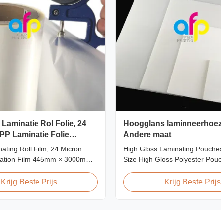
Laminatie Rol Folie, 24
Hoogglans laminneerhoez
PP Laminatie Folie
Andere maat
000m Rol
ating Roll Film, 24 Micron
High Gloss Laminating Pouches
ation Film 445mm × 3000m
Size High Gloss Polyester Pou
t Overview Glossy 24micron
Lamination Film PET+ EVA, Si
l Lamination Film, Roll
A2/A3/A4/A5/A6/A7/A8/B4/B5 Sp
Krijg Beste Prijs
Krijg Beste Prijs
 3000m Long Product
Popular Thickness Popular Size
ns Specifications Model No.
Packing 60micron | 2.4mil | 2
P-L21 AFP-L24 AFP-L25 AFP-
54mm * 86mm | 2.13" * 3.39" C