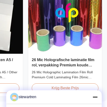
en A5 /
26 Mic Holografische laminatie film
rol, verpakking Premium koude
laminatie film
 A5 / Other
26 Mic Holographic Lamination Film Roll
ch
Premium Cold Laminating Film 26mic
ze
Premium Thermal BOPP Laser Holographic
ecifications
Film Holographic Thermal Laminating Film
Krijg Beste Prijs
 Application
Base Film BOPP PET 18 micron 18 micron
stewartren
40gauge
12 micron 15 micron EVA 6 micron EVA 8
redit Card
micron EVA 12 micron EVA 10 micron