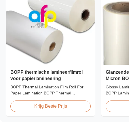
BOPP thermische lamineerfilmrol
Glanzende 
voor papierlamineering
Micron BO
445mm * 3
BOPP Thermal Lamination Film Roll For
Glossy Lamin
Paper Lamination BOPP Thermal
BOPP Lamin
lamination film is workable for different ways
Roll Produc
of printing, especially offset printing. It is
BOPP Therma
Krijg Beste Prijs
composited of BOPP + EVA. BOPP,
445mm Wide
abbreviation of biaxially oriented
Specificatio
polypropylene, is the base film that we use
AFP-L18 AF