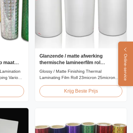
Glanzende / matte afwerking
Online-service
op maat
thermische lamineerfilm rol
n
23micron 25micron
 Lamination
Glossy / Matte Finishing Thermal
ping Various
Laminating Film Roll 23micron 25micron
amination
FDA Quality Thermal Laminating Film Roll
mprehensive
Thermal Laminating Film Roll is used to
Krijg Beste Prijs
amination
laminate printed paper or paperboard by
n of designs
heating the coated EVA via roll laminator
plications.
machines. Available in two finishings:
Glossy (also called Bright ...