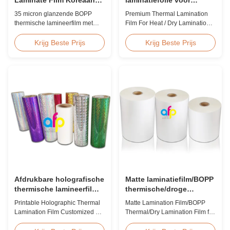
EVA Hoge Snelheid
warm/droog lamineren 12
35 micron glanzende BOPP
Premium Thermal Lamination
60m/min
- 350 micron
thermische lamineerfilm met
Film For Heat / Dry Lamination
premium Koreaanse EVA-
12 - 350 Micron Heat / Hot / Dry
kleefstof, 2200 mm breed, 60
Lamination Use Premium
Krijg Beste Prijs
Krijg Beste Prijs
m/min lamineersnelheid, 92%
Laminating Roll Thermal
optische helderheid, ontworpen
Lamination Film BOPP Thermal
voor het lamineren van grote
Lamination Film Technical
boekomslagen en publicaties.
Specifications Parameter
Specification Material BOPP
(Biaxially Oriented
Polypropylene) Film Thickness
...
Afdrukbare holografische
Matte laminatiefilm/BOPP
thermische lamineerfilm
thermische/droge
op maat voor
laminatiefilm voor papier
Printable Holographic Thermal
Matte Lamination Film/BOPP
cadeauverpakkingen
of kunststof
Lamination Film Customized For
Thermal/Dry Lamination Film for
Gift Wrapping Various Design
Paper or Plastic Matte