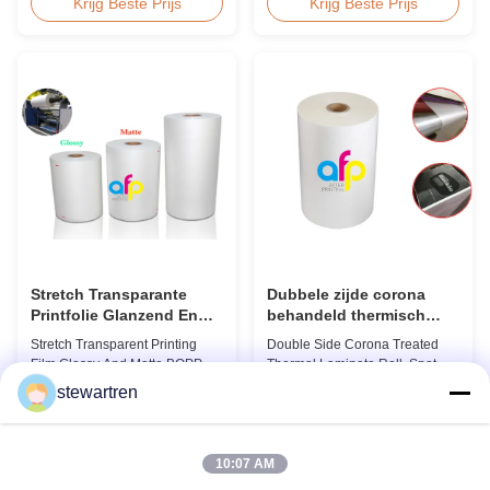
Holographic Thermal
Lamination Film/BOPP
Krijg Beste Prijs
Krijg Beste Prijs
Lamination Film for Gift
Thermal/Dry Lamination Film for
Wrapping Our comprehensive
Paper or Plastic Elegant Matt
range of holographic thermal
Lamination Hot Film Double
lamination films includes a
Corona Treatment valued
broad selection of designs
42dynes Excellent Performance
specifically for gift wrapping
at UV Spot and Hot Stamping!
applications. Laser ...
FDA PASSED What is BOPP ...
Stretch Transparante
Dubbele zijde corona
Printfolie Glanzend En
behandeld thermisch
Mat BOPP EVA
gelamineerd rollen, Spot
Stretch Transparent Printing
Double Side Corona Treated
UV vernis thermische film
Film Glossy And Matte BOPP
Thermal Laminate Roll, Spot UV
EVA Product Overview Non-
Varnish Thermal Film Product
stewartren
toxic, pollution-free, high
Overview Double Sides Corona
Krijg Beste Prijs
Krijg Beste Prijs
transparency and gloss, low
Treated Thermal Lamination
static, wear resistance, long
Film, specially designed for
ageing of corona, few defects
optimal performance with Spot
10:07 AM
and good tearing off. This
UV Varnish applications.