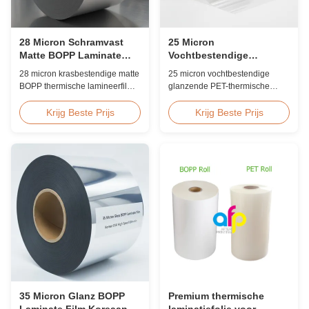
28 Micron Schramvast
25 Micron
Matte BOPP Laminate
Vochtbestendige
Film Corona behandeld
Glanzende PET-folie voor
28 micron krasbestendige matte
25 micron vochtbestendige
Voedselverpakking
BOPP thermische lamineerfilm
glanzende PET-thermische
met dubbelzijdige
lamineerfilm met EVA-kleefstof,
coronabehandeling,
UV-bestendig, ≤2%
Krijg Beste Prijs
Krijg Beste Prijs
aangepaste breedte van 360
vochtopname, FDA-conform
mm tot 1920 mm, ≥3H
voor indirecte
potloodhardheid, ontworpen
voedselcontactverpakkingen,
voor industrieel lamineren na
ideaal voor voedseldozen en
het persen met superieure
diepvriesvoedseldozen.
slijtvastheid.
35 Micron Glanz BOPP
Premium thermische
Laminate Film Koreaanse
laminatiefolie voor