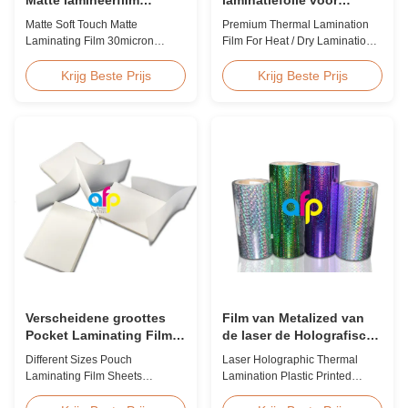
30micron 35micron Voor
warm/droog lamineren 12
Matte Soft Touch Matte
Premium Thermal Lamination
luxe verpakkingen
- 350 micron
Laminating Film 30micron
Film For Heat / Dry Lamination
35micron For Luxury Packaging
12 - 350 Micron Heat / Hot / Dry
Consumption Fingerprint Free
Lamination Use Premium
Krijg Beste Prijs
Krijg Beste Prijs
Soft Touch Matte Laminating
Laminating Roll Thermal
Film for Luxury Packaging
Lamination Film BOPP Thermal
Consumption Unlike standard
Lamination Film Technical
soft touch films, our fingerprint-
Specifications Parameter
free laminate is specifically
Specification Material BOPP
engineered for luxury packaging
(Biaxially Oriented
applications. ...
Polypropylene) Film Thickness
...
Verscheidene groottes
Film van Metalized van
Pocket Laminating Film
de laser de Holografische
Sheets Vochtbestendige
Thermische Laminering
Different Sizes Pouch
Laser Holographic Thermal
BV-certificering
Plastiek Gedrukte voor
Laminating Film Sheets
Lamination Plastic Printed
Gift Verpakking
Moisture Proof BV Certification
Metalized Film for Gift