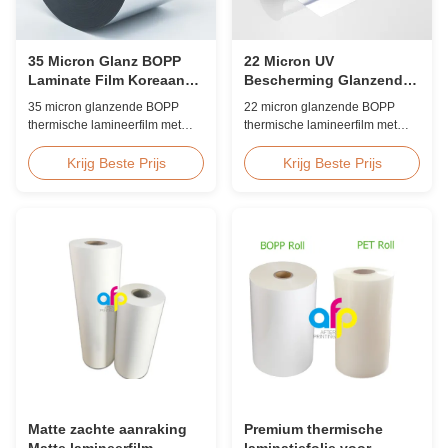
35 Micron Glanz BOPP
22 Micron UV
Laminate Film Koreaanse
Bescherming Glanzende
EVA Hoge Snelheid
BOPP Laminate Film
35 micron glanzende BOPP
22 micron glanzende BOPP
60m/min
Krasbestendig
thermische lamineerfilm met
thermische lamineerfilm met
premium Koreaanse EVA-
ingebouwde UV-remmers,
kleefstof, 2200 mm breed, 60
krasbestendige harde coating,
Krijg Beste Prijs
Krijg Beste Prijs
m/min lamineersnelheid, 92%
2000 mm breed en ≥92%
optische helderheid, ontworpen
optische helderheid, ontworpen
voor het lamineren van grote
voor bewegwijzering buiten,
boekomslagen en publicaties.
posters en langdurige
weergavetoepassingen.
Matte zachte aanraking
Premium thermische
Matte lamineerfilm
laminatiefolie voor