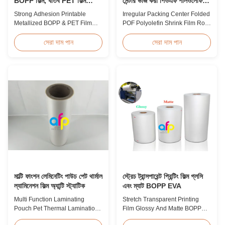
BOPP ফিল্ম, ধাতব PET ফিল্ম
সেন্টার ভাঁজ করা পিওএফ পলিওলেফিন
প্রস্তুতকারক
সংকোচন ফিল্ম রোল
Strong Adhesion Printable
Irregular Packing Center Folded
Metallized BOPP & PET Film
POF Polyolefin Shrink Film Roll
Printable Gold & Silver
For Packaging High Strength
Polyester Metallic/Metalized
Irregular Packing Center Folded
সেরা দাম পান
সেরা দাম পান
Film Our metallized thermal
POF Polyolefin Heat Shrink Film
laminating film creates an
For Packaging Product
aluminum paper-like finish
Overview Product Name:
when laminated with paper
Polyolefin POF Heat Shrink
substrates. Ideal for packaging
Wrap FilmMaterial: PP +
applications including grocery,
PEShrinkage ratio: over
medicine, wine boxes, ...
60%Thickness: 12.5micron ...
মাল্টি ফাংশন লেমিনেটিং পাউচ পেট থার্মাল
স্ট্রেচ ট্রান্সপারেন্ট প্রিন্টিং ফিল্ম গ্লসি
ল্যামিনেশন ফিল্ম অ্যান্টি স্ট্যাটিক
এবং ম্যাট BOPP EVA
Multi Function Laminating
Stretch Transparent Printing
Pouch Pet Thermal Lamination
Film Glossy And Matte BOPP
Film Anti Static Product
EVA Product Overview Non-