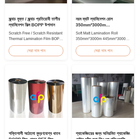
স্ক্র্যাচ মুক্ত / স্ক্র্যাচ প্রতিরোধী তাপীয়
নরম ম্যাট ল্যামিনেশন রোল
ল্যামিনেশন ফিল্ম BOPP উপাদান
350mm*3000m
445mm*3000m মাল্টিপল
Scratch Free / Scratch Resistant
Soft Matt Lamination Roll
এক্সট্রুশন
Thermal Lamination Film BOPP
350mm*3000m 445mm*3000m
Material Product Overview Anti-
Multiple Extrusion Leading
scratch thermal lamination film
Professional Glossy Matt Film
সেরা দাম পান
সেরা দাম পান
(also known as scratch free
Lamination Roll Manufacturer
lamination film, scratch resistant
As a leading professional
lamination film) is manufactured
manufacturer and supplier for
using BOPP base material. The
glossy and matt film lamination
film features scratch resistant
rolls, we have been producing
coating on one ...
high-quality products since
2008. We utilize 8 ...
শক্তিশালী আঠালো মুদ্রণযোগ্য ধাতব
প্যাকেজিংয়ের জন্য অনিয়মিত প্যাকেজিং