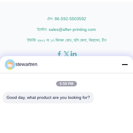
lamination film enhances
materials with cutting-edge
printed materials with superior
multiple extrusion technology, it
gloss, elegant appearance...
delivers superior ...
টেল: 86-592-5503592
ইমেইল: sales@after-printing.com
ইউনিট ২৬০১ নং ১৩ জিনঝং রোড, হুলি জেলা, ঝিয়ামেন, চীন
stewartren
বাড়ি
পণ্য
আমাদের সম্পর্কে
কারখানা সফর
মান নিয়ন্ত্রণ
আমাদের সাথে যোগাযোগ করুন
একটি উদ্ধৃতি অনুরোধ করুন
5:58 PM
© 2026 Xiamen After-printing Finishing Supplies Co.,Ltd. All Rights
Good day, what product are you looking for?
Reserved.