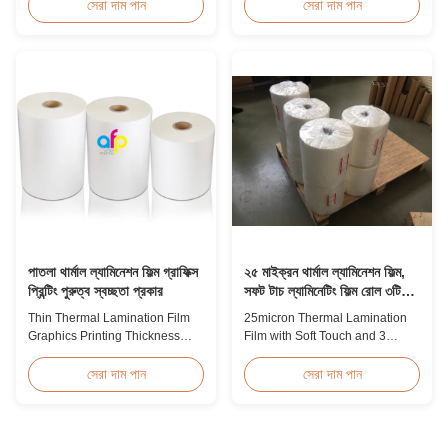
Overview BOPP Thermal
toxic, pollution-free, high
সেরা দাম পান
সেরা দাম পান
lamination film is workable for
transparency and gloss, low
different ways of printing,
static, wear resistance, long
especially offset printing. It is
ageing of corona, few defects
composited of BOPP + EVA.
and good tearing off. This
BOPP, abbreviation of biaxially
product is mainly used for the
oriented polypropylene, is the
composition of printing, bag
base film that ...
making, adhesive ...
পাতলা থার্মাল ল্যামিনেশন ফিল্ম গ্রাফিক্স
২৫ মাইক্রন থার্মাল ল্যামিনেশন ফিল্ম,
প্রিন্টিং পুরুত্ব স্বচ্ছতা প্রকার
সফট টাচ ল্যামিনেটিং ফিল্ম রোল ৩টি
কাগজের কোর সহ
Thin Thermal Lamination Film
25micron Thermal Lamination
Graphics Printing Thickness
Film with Soft Touch and 3
Transparency Type Product
Paper Core This advanced
Overview Soft thin plastic film
thermal lamination film is
সেরা দাম পান
সেরা দাম পান
thermal lamination film
engineered to enhance the
designed for printing graphics
appearance, durability, and
laminating thickness
functionality of printed materials.
applications. This thermal
Combining high-quality