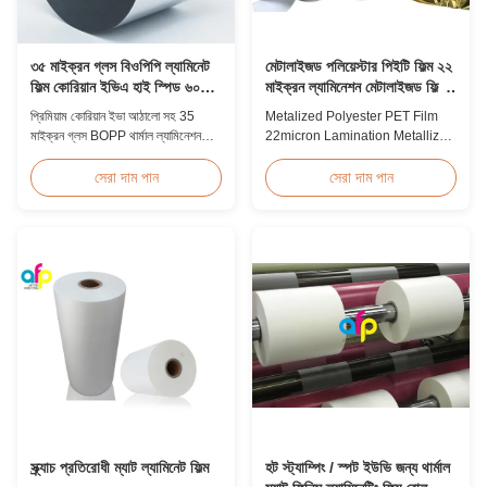
৩৫ মাইক্রন গ্লস বিওপিপি ল্যামিনেট
মেটালাইজড পলিয়েস্টার পিইটি ফিল্ম ২২
ফিল্ম কোরিয়ান ইভিএ হাই স্পিড ৬০মি/
মাইক্রন ল্যামিনেশন মেটালাইজড ফিল্ম
মিনিট
রোল
প্রিমিয়াম কোরিয়ান ইভা আঠালো সহ 35
Metalized Polyester PET Film
মাইক্রন গ্লস BOPP থার্মাল ল্যামিনেশন
22micron Lamination Metallized
ফিল্ম, 2200mm প্রস্থ, 60m/min
Film Roll
লেমিনেটিং গতি, 92% অপটিক্যাল স্বচ্ছতা,
Screen/Offset/Gravure/Intaglio
সেরা দাম পান
সেরা দাম পান
উচ্চ-ভলিউম বইয়ের কভার এবং প্রকাশনার
Printing Supported Metalized
ল্যামিনেশনের জন্য ডিজাইন করা হয়েছে।
Polyester PET Film for Thermal
Lamination Polyester PET
metalized thermal lamination
film is suitable for various
printing types including offset
printing, screen ...
স্ক্র্যাচ প্রতিরোধী ম্যাট ল্যামিনেট ফিল্ম
হট স্ট্যাম্পিং / স্পট ইউভি জন্য থার্মাল