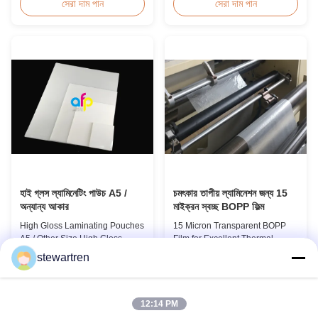
Quality White BOPP Thermal
Overview Soft thin plastic film
সেরা দাম পান
সেরা দাম পান
Laminating Film BOPP Thermal
thermal lamination film
Lamination Film is a plastic thin
designed for printing graphics
film designed for paper
laminating thickness
lamination. It utilizes BOPP film
applications. This thermal
as the base material layer and
lamination film enhances
EVA as the heat-sensitive layer,
printed materials with superior
coated ...
gloss, elegant appearance...
হাই গ্লস ল্যামিনেটিং পাউচ A5 /
চমৎকার তাপীয় ল্যামিনেশন জন্য 15
অন্যান্য আকার
মাইক্রন স্বচ্ছ BOPP ফিল্ম
High Gloss Laminating Pouches
15 Micron Transparent BOPP
A5 / Other Size High Gloss
Film for Excellent Thermal
Polyester Pouch Lamination
Lamination Product Overview
stewartren
Film PET+ EVA, Size
This highly transparent Thermal
সেরা দাম পান
সেরা দাম পান
A2/A3/A4/A5/A6/A7/A8/B4/B5
Lamination Film is designed to
Specifications Popular
preserve the original color and
Thickness Popular Size
appearance of printed materials.
12:14 PM
Application Packing 60micron |
Available in multiple