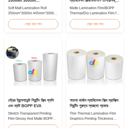
350mm*3000m
ল্যামিনেশন ফিল্ম/বিওপিপি তাপীয়/শুষ্ক
445mm*3000m মাল্টিপল
ল্যামিনেশন ফিল্ম
Soft Matt Lamination Roll
Matte Lamination Film/BOPP
এক্সট্রুশন
350mm*3000m 445mm*3000m
Thermal/Dry Lamination Film for
Multiple Extrusion Leading
Paper or Plastic Matte
Professional Glossy Matt Film
Lamination Film/BOPP
সেরা দাম পান
সেরা দাম পান
Lamination Roll Manufacturer
Thermal/Dry Lamination Film for
As a leading professional
Paper or Plastic Elegant Matt
manufacturer and supplier for
Lamination Hot Film Double
glossy and matt film lamination
Corona Treatment valued
rolls, we have been producing
42dynes Excellent Performance
high-quality products since
at UV Spot and Hot Stamping!
2008. We utilize 8 ...
FDA PASSED What is BOPP ...
স্ট্রেচ ট্রান্সপারেন্ট প্রিন্টিং ফিল্ম গ্লসি
পাতলা থার্মাল ল্যামিনেশন ফিল্ম গ্রাফিক্স
এবং ম্যাট BOPP EVA
প্রিন্টিং পুরুত্ব স্বচ্ছতা প্রকার
Stretch Transparent Printing
Thin Thermal Lamination Film
Film Glossy And Matte BOPP
Graphics Printing Thickness
EVA Product Overview Non-
Transparency Type Product