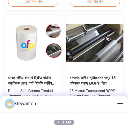
toxic, pollution-free, high
Overview Soft thin plastic film
সেরা দাম পান
সেরা দাম পান
transparency and gloss, low
thermal lamination film
static, wear resistance, long
designed for printing graphics
ageing of corona, few defects
laminating thickness
and good tearing off. This
applications. This thermal
product is mainly used for the
lamination film enhances
composition of printing, bag
printed materials with superior
making, adhesive ...
gloss, elegant appearance...
ডাবল সাইড করোনা ট্রিটড থার্মাল
চমৎকার তাপীয় ল্যামিনেশন জন্য 15
ল্যামিনেট রোল, স্পট ইউভি ভার্নিশ
মাইক্রন স্বচ্ছ BOPP ফিল্ম
থার্মাল ফিল্ম
Double Side Corona Treated
15 Micron Transparent BOPP
Thermal Laminate Roll, Spot UV
Film for Excellent Thermal
Varnish Thermal Film Product
Lamination Product Overview
stewartren
Overview Double Sides Corona
This highly transparent Thermal
সেরা দাম পান
সেরা দাম পান
Treated Thermal Lamination
Lamination Film is designed to
Film, specially designed for
preserve the original color and
optimal performance with Spot
appearance of printed materials.
4:31 AM
UV Varnish applications.
Available in multiple