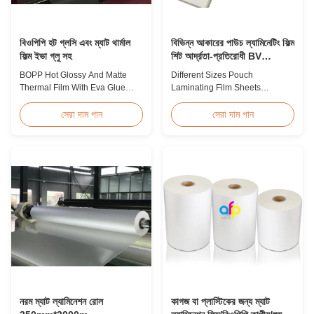
বিওপিপি হট গ্লসি এবং ম্যাট থার্মাল
বিভিন্ন আকারের পাউচ ল্যামিনেটিং ফিল্ম
ফিল্ম ইভা গ্লু সহ
শিট আর্দ্রতা-প্রতিরোধী BV
সার্টিফিকেশন
BOPP Hot Glossy And Matte
Different Sizes Pouch
Thermal Film With Eva Glue
Laminating Film Sheets
Product Overview Non-toxic,
Moisture Proof BV Certification
pollution-free thermal film
Customized Different Sizes /
সেরা দাম পান
সেরা দাম পান
featuring high transparency,
Thickness Laminating Pouches,
excellent gloss, low static
Laminator Sheets We produce
properties, wear resistance,
laminating pouches with various
long corona aging life, minimal
thicknesses and sizes.
defects, and easy tear-off
Customization of sizes,
characteristics. This product is
thickness, or packaging is
primarily ...
welcomed. All laminator sheets
...
নরম ম্যাট ল্যামিনেশন রোল
কাগজ বা প্লাস্টিকের জন্য ম্যাট