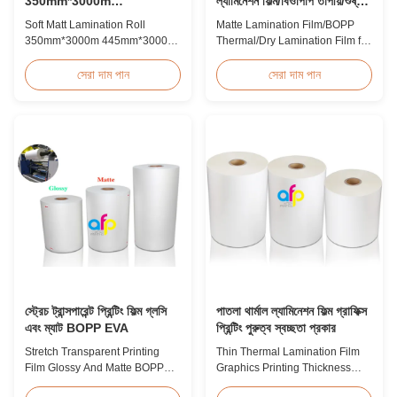
350mm*3000m
ল্যামিনেশন ফিল্ম/বিওপিপি তাপীয়/শুষ্ক
445mm*3000m মাল্টিপল
ল্যামিনেশন ফিল্ম
Soft Matt Lamination Roll
Matte Lamination Film/BOPP
এক্সট্রুশন
350mm*3000m 445mm*3000m
Thermal/Dry Lamination Film for
Multiple Extrusion Leading
Paper or Plastic Matte
Professional Glossy Matt Film
Lamination Film/BOPP
সেরা দাম পান
সেরা দাম পান
Lamination Roll Manufacturer
Thermal/Dry Lamination Film for
As a leading professional
Paper or Plastic Elegant Matt
manufacturer and supplier for
Lamination Hot Film Double
glossy and matt film lamination
Corona Treatment valued
rolls, we have been producing
42dynes Excellent Performance
high-quality products since
at UV Spot and Hot Stamping!
2008. We utilize 8 ...
FDA PASSED What is BOPP ...
স্ট্রেচ ট্রান্সপারেন্ট প্রিন্টিং ফিল্ম গ্লসি
পাতলা থার্মাল ল্যামিনেশন ফিল্ম গ্রাফিক্স
এবং ম্যাট BOPP EVA
প্রিন্টিং পুরুত্ব স্বচ্ছতা প্রকার
Stretch Transparent Printing
Thin Thermal Lamination Film
Film Glossy And Matte BOPP
Graphics Printing Thickness
EVA Product Overview Non-
Transparency Type Product