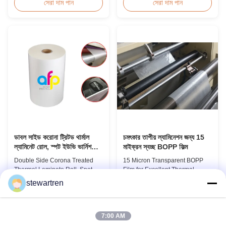
toxic, pollution-free, high
Overview Soft thin plastic film
সেরা দাম পান
সেরা দাম পান
transparency and gloss, low
thermal lamination film
static, wear resistance, long
designed for printing graphics
ageing of corona, few defects
laminating thickness
and good tearing off. This
applications. This thermal
product is mainly used for the
lamination film enhances
composition of printing, bag
printed materials with superior
making, adhesive ...
gloss, elegant appearance...
ডাবল সাইড করোনা ট্রিটড থার্মাল
চমৎকার তাপীয় ল্যামিনেশন জন্য 15
ল্যামিনেট রোল, স্পট ইউভি ভার্নিশ
মাইক্রন স্বচ্ছ BOPP ফিল্ম
থার্মাল ফিল্ম
Double Side Corona Treated
15 Micron Transparent BOPP
Thermal Laminate Roll, Spot UV
Film for Excellent Thermal
Varnish Thermal Film Product
Lamination Product Overview
stewartren
Overview Double Sides Corona
This highly transparent Thermal
সেরা দাম পান
সেরা দাম পান
Treated Thermal Lamination
Lamination Film is designed to
Film, specially designed for
preserve the original color and
optimal performance with Spot
appearance of printed materials.
7:00 AM
UV Varnish applications.
Available in multiple