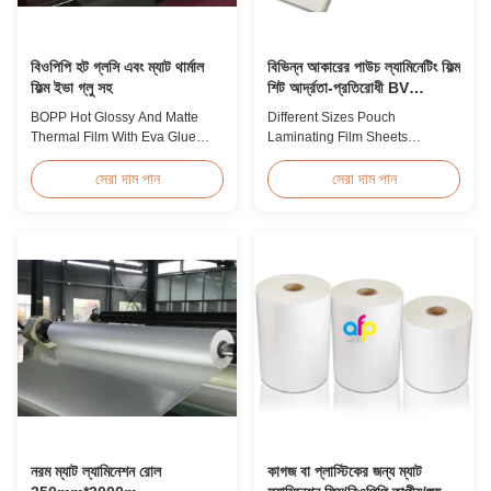
বিওপিপি হট গ্লসি এবং ম্যাট থার্মাল
বিভিন্ন আকারের পাউচ ল্যামিনেটিং ফিল্ম
ফিল্ম ইভা গ্লু সহ
শিট আর্দ্রতা-প্রতিরোধী BV
সার্টিফিকেশন
BOPP Hot Glossy And Matte
Different Sizes Pouch
Thermal Film With Eva Glue
Laminating Film Sheets
Product Overview Non-toxic,
Moisture Proof BV Certification
pollution-free thermal film
Customized Different Sizes /
সেরা দাম পান
সেরা দাম পান
featuring high transparency,
Thickness Laminating Pouches,
excellent gloss, low static
Laminator Sheets We produce
properties, wear resistance,
laminating pouches with various
long corona aging life, minimal
thicknesses and sizes.
defects, and easy tear-off
Customization of sizes,
characteristics. This product is
thickness, or packaging is
primarily ...
welcomed. All laminator sheets
...
নরম ম্যাট ল্যামিনেশন রোল
কাগজ বা প্লাস্টিকের জন্য ম্যাট