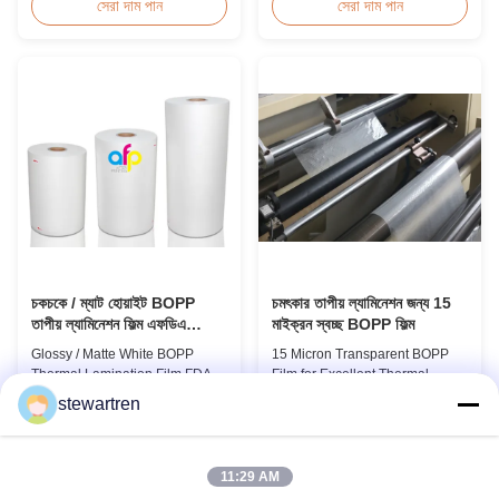
Overview Thermal Roll Matte
toxic, pollution-free, high
সেরা দাম পান
সেরা দাম পান
Laminating Film 42 Dynes
transparency and gloss, low
Double Corona Treatment
static, wear resistance, long
Thermal Roll Matte Laminating
ageing of corona, few defects
Film for Hot Stamping and Spot
and good tearing off. This
UV Product Specifications
product is mainly used for the
Specifications Model No. AFP-
composition of printing, bag
Y18 AFP-Y20 AFP-Y22 AFP-
making, adhesive ...
Y21 ...
চকচকে / ম্যাট হোয়াইট BOPP
চমৎকার তাপীয় ল্যামিনেশন জন্য 15
তাপীয় ল্যামিনেশন ফিল্ম এফডিএ
মাইক্রন স্বচ্ছ BOPP ফিল্ম
শংসাপত্র পাস করেছে
Glossy / Matte White BOPP
15 Micron Transparent BOPP
Thermal Lamination Film FDA
Film for Excellent Thermal
Certificate Passed Premium
Lamination Product Overview
stewartren
Quality White BOPP Thermal
This highly transparent Thermal
সেরা দাম পান
সেরা দাম পান
Laminating Film BOPP Thermal
Lamination Film is designed to
Lamination Film is a plastic thin
preserve the original color and
film designed for paper
appearance of printed materials.
11:29 AM
lamination. It utilizes BOPP film
Available in multiple