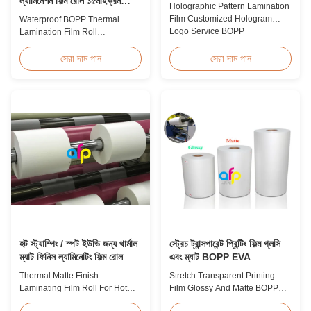
ল্যামিনেশন ফিল্ম রোল ১৫মাইক্রন
Holographic Pattern Lamination
১৮মাইক্রন ২০মাইক্রন ২৩মাইক্রন
Film Customized Hologram
Waterproof BOPP Thermal
২৫মাইক্রন
Logo Service BOPP
Lamination Film Roll
Holographic Pattern Lamination
Trustworthy Professional BOPP
Film for Shopping Bags
Thermal Roll Laminating Film
সেরা দাম পান
সেরা দাম পান
Packaging offers fantastic
Supplier As a professional
packaging effects, particularly
manufacturer and supplier of
for applications requiring eye-
BOPP thermal roll laminating
catching designs to enhance
film, we have been trusted by
brand exposure and create vivid
clients since 2008. We produce
impressions. We accept ...
high-quality roll laminating film
using 8 high...
হট স্ট্যাম্পিং / স্পট ইউভি জন্য থার্মাল
স্ট্রেচ ট্রান্সপারেন্ট প্রিন্টিং ফিল্ম গ্লসি
ম্যাট ফিনিস ল্যামিনেটিং ফিল্ম রোল
এবং ম্যাট BOPP EVA
Thermal Matte Finish
Stretch Transparent Printing
Laminating Film Roll For Hot
Film Glossy And Matte BOPP
Stamping / Spot UV Product
EVA Product Overview Non-