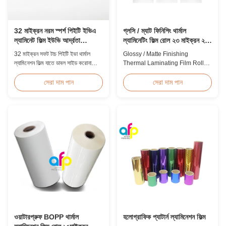
32 মাইক্রন নরম স্পর্শ পিইটি ইভিএ
গ্লসি / ম্যাট ফিনিশিং থার্মাল
ল্যামিনেট ফিল্ম ইউভি আর্দ্রতা
ল্যামিনেটিং ফিল্ম রোল ২৩ মাইক্রন ২৫
প্রতিরোধক ফটো
মাইক্রন
32 মাইক্রন সফট টাচ পিইটি ইভা থার্মাল
Glossy / Matte Finishing
ল্যামিনেশন ফিল্ম যাতে ডাবল সাইড করোনা
Thermal Laminating Film Roll
ট্রিটমেন্ট, ইউভি প্রোটেকশন, ময়েশ্চার প্রুফ
23micron 25micron FDA Quality
ব্যারিয়ার, ভেলভেটি ট্যাকটাইল ফিনিশ,
Thermal Laminating Film Roll
সেরা দাম পান
সেরা দাম পান
প্রিমিয়াম ফটো অ্যালবাম, বিয়ের বই এবং
Thermal Laminating Film Roll is
বিলাসবহুল প্যাকেজিংয়ের জন্য ডিজাইন করা
used to laminate printed paper
হয়েছে যার জন্য চারপাশের সুরক্ষা প্রয়োজন।
or paperboard by heating the
coated EVA via roll laminator
machines. Available in two
finishings: Glossy (also called
Bright ...
ওয়াটারপ্রুফ BOPP থার্মাল
হলোগ্রাফিক প্যাটার্ন ল্যামিনেশন ফিল্ম